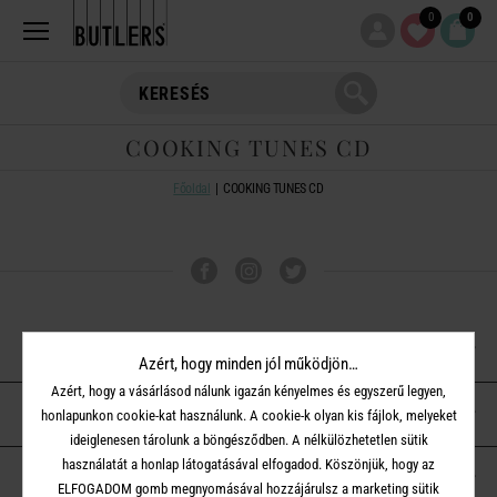
0
0
COOKING TUNES CD
Főoldal
COOKING TUNES CD
VÁSÁRLÁSI TUDNIVALÓK
Azért, hogy minden jól működjön…
Azért, hogy a vásárlásod nálunk igazán kényelmes és egyszerű legyen,
ÜGYFÉLSZOLGÁLAT
honlapunkon cookie-kat használunk. A cookie-k olyan kis fájlok, melyeket
ideiglenesen tárolunk a böngésződben. A nélkülözhetetlen sütik
használatát a honlap látogatásával elfogadod. Köszönjük, hogy az
A BUTLERS-RŐL
ELFOGADOM gomb megnyomásával hozzájárulsz a marketing sütik