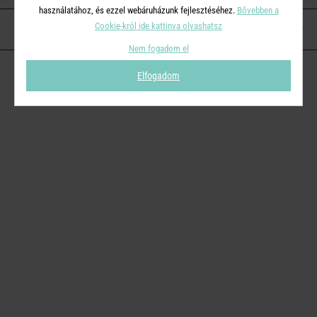
használatához, és ezzel webáruházunk fejlesztéséhez.
Bővebben a
Cookie-król ide kattinva olvashatsz
KAPCSOLAT
Nem fogadom el
Elfogadom
© 2026
Butlers.hu
| Proudly powered by
Simplia s.r.o.