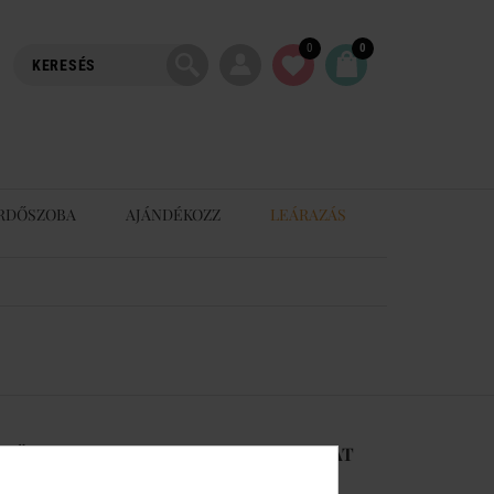
0
0
RDŐSZOBA
AJÁNDÉKOZZ
LEÁRAZÁS
-RŐL
KAPCSOLAT