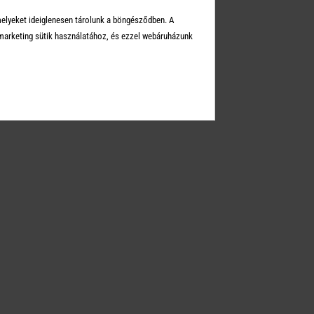
Üzleteink
melyeket ideiglenesen tárolunk a böngésződben. A
Elérhetőségek
arketing sütik használatához, és ezzel webáruházunk