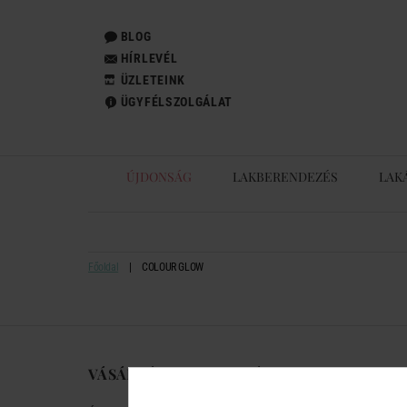
BLOG
HÍRLEVÉL
ÜZLETEINK
ÜGYFÉLSZOLGÁLAT
ÚJDONSÁG
LAKBERENDEZÉS
LAK
Főoldal
COLOUR GLOW
VÁSÁRLÁSI TUDNIVALÓK