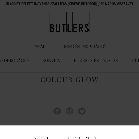
25 000 FT FELETT INGYENES SZÁLLÍTÁS (KIVÉVE BÚTOROK) / 30 NAPOS VISSZAVÉT
NYÁR
TREND ÉS INSPIRÁCIÓ
ÁSDEKORÁCIÓ
KONYHA
ÉTKEZÉS ÉS TÁLALÁS
FÜ
COLOUR GLOW
ÜGYFÉLSZOLGÁLAT
A BUTLERS