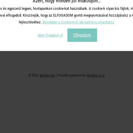
Azért, hogy minden jól működjön…
+36 30 726 9588 ( H-P: 10-16 )
Adatvédelem
s és egyszerű legyen, honlapunkon cookie-kat használunk. A cookie-k olyan kis fájlok, 
webshop@butlers.hu
Impresszum
tásával elfogadod. Köszönjük, hogy az ELFOGADOM gomb megnyomásával hozzájárulsz a m
Ajándékkártya
fejlesztéséhez.
Bővebben a Cookie-król ide kattinva olvashatsz
Hűségkártya
Elfogadom
Nem fogadom el
Affiliate program
© 2026
Butlers.hu
| Proudly powered by
Simplia s.r.o.