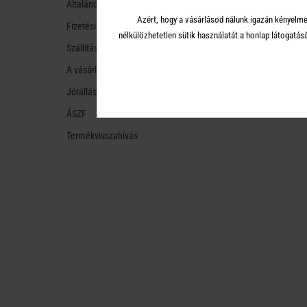
Általános tudnivalók
Azért, hogy a vásárlásod nálunk igazán kényelme
Fizetési módok
nélkülözhetetlen sütik használatát a honlap látoga
Szállítási módok és költségek
A vásárlástól való ellálás
Jótállás
ÁSZF
Termékvisszahívás