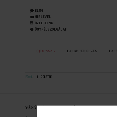
BLOG
HÍRLEVÉL
ÜZLETEINK
ÜGYFÉLSZOLGÁLAT
ÚJDONSÁG
LAKBERENDEZÉS
LAK
Főoldal
COLETTE
VÁSÁRLÁSI TUDNIVALÓK