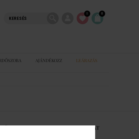
0
0
RDŐSZOBA
AJÁNDÉKOZZ
LEÁRAZÁS
-RŐL
KAPCSOLAT