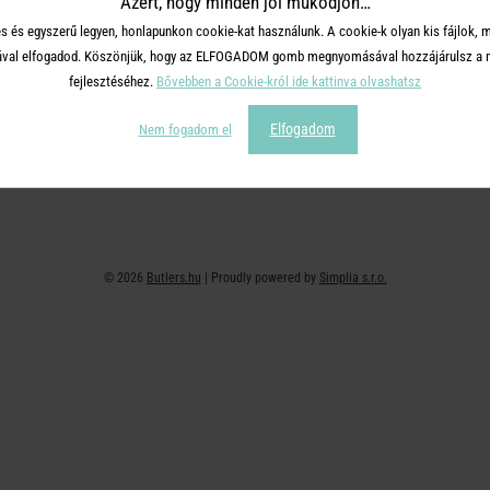
Azért, hogy minden jól működjön…
+36 30 726 9588 ( H-P: 10-16 )
Adatvédelem
s és egyszerű legyen, honlapunkon cookie-kat használunk. A cookie-k olyan kis fájlok, 
webshop@butlers.hu
Impresszum
tásával elfogadod. Köszönjük, hogy az ELFOGADOM gomb megnyomásával hozzájárulsz a m
Ajándékkártya
fejlesztéséhez.
Bővebben a Cookie-król ide kattinva olvashatsz
Hűségkártya
Elfogadom
Nem fogadom el
Affiliate program
© 2026
Butlers.hu
| Proudly powered by
Simplia s.r.o.