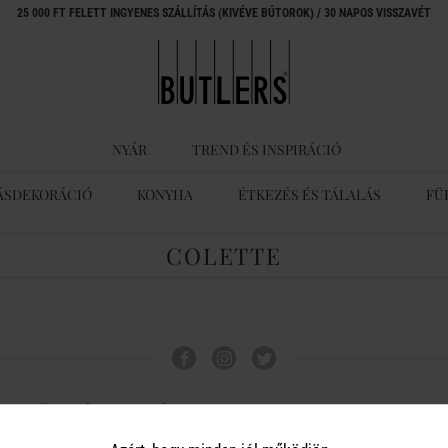
25 000 FT FELETT INGYENES SZÁLLÍTÁS (KIVÉVE BÚTOROK) / 30 NAPOS VISSZAVÉT
NYÁR
TREND ÉS INSPIRÁCIÓ
ÁSDEKORÁCIÓ
KONYHA
ÉTKEZÉS ÉS TÁLALÁS
FÜ
COLETTE
ÜGYFÉLSZOLGÁLAT
A BUTLERS