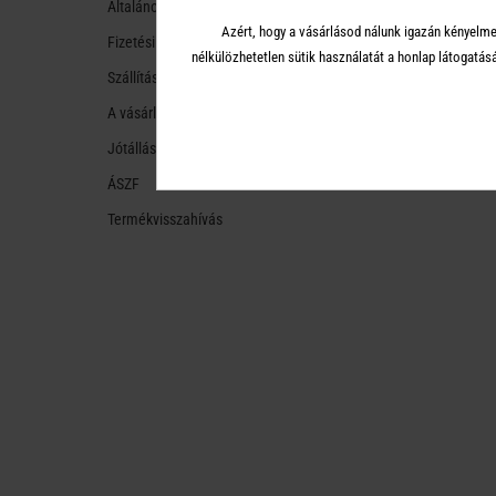
Általános tudnivalók
Azért, hogy a vásárlásod nálunk igazán kényelme
Fizetési módok
nélkülözhetetlen sütik használatát a honlap látoga
Szállítási módok és költségek
A vásárlástól való ellálás
Jótállás
ÁSZF
Termékvisszahívás