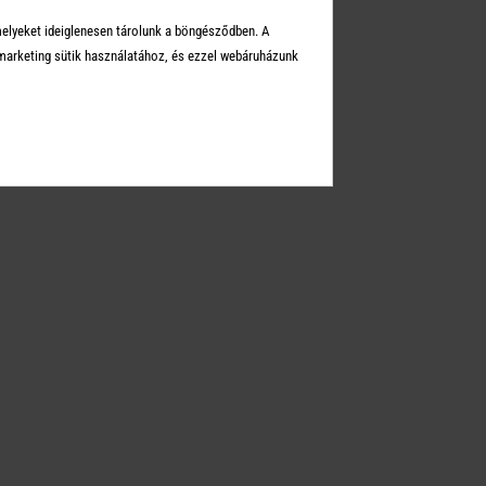
Üzleteink
melyeket ideiglenesen tárolunk a böngésződben. A
Elérhetőségek
arketing sütik használatához, és ezzel webáruházunk