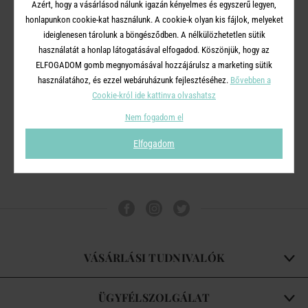
Azért, hogy a vásárlásod nálunk igazán kényelmes és egyszerű legyen,
honlapunkon cookie-kat használunk. A cookie-k olyan kis fájlok, melyeket
ideiglenesen tárolunk a böngésződben. A nélkülözhetetlen sütik
COCO
használatát a honlap látogatásával elfogadod. Köszönjük, hogy az
ELFOGADOM gomb megnyomásával hozzájárulsz a marketing sütik
kerámia gyertyatartó ,
használatához, és ezzel webáruházunk fejlesztéséhez.
Bővebben a
rózsazsin pudli
Cookie-król ide kattinva olvashatsz
3 490 Ft
Nem fogadom el
Elfogadom
VÁSÁRLÁSI TUDNIVALÓK
ÜGYFÉLSZOLGÁLAT