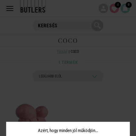
0
0
COCO
Főoldal
COCO
1 TERMÉK
Azért, hogy minden jól működjön…