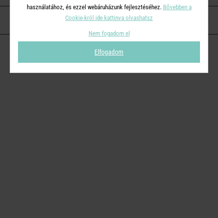
használatához, és ezzel webáruházunk fejlesztéséhez.
Bővebben a
Cookie-król ide kattinva olvashatsz
KAPCSOLAT
Nem fogadom el
Elfogadom
© 2026
Butlers.hu
| Proudly powered by
Simplia s.r.o.