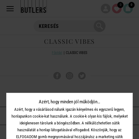
0
0
CLASSIC VIBES
Főoldal
CLASSIC VIBES
VÁSÁRLÁSI TUDNIVALÓK
Azért, hogy minden jól működjön…
Azért, hogy a vásárlásod nálunk igazán kényelmes és egyszerű legyen,
ÜGYFÉLSZOLGÁLAT
honlapunkon cookie-kat használunk. A cookie-k olyan kis fájlok, melyeket
ideiglenesen tárolunk a böngésződben. A nélkülözhetetlen sütik
használatát a honlap látogatásával elfogadod. Köszönjük, hogy az
A BUTLERS-RŐL
ELFOGADOM gomb megnyomásával hozzájárulsz a marketing sütik