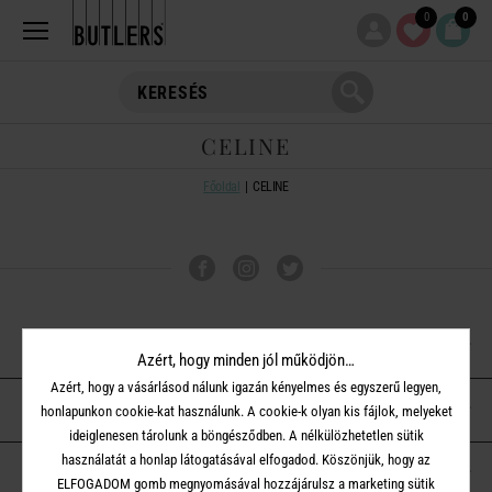
0
0
CELINE
Főoldal
CELINE
VÁSÁRLÁSI TUDNIVALÓK
Azért, hogy minden jól működjön…
Azért, hogy a vásárlásod nálunk igazán kényelmes és egyszerű legyen,
ÜGYFÉLSZOLGÁLAT
honlapunkon cookie-kat használunk. A cookie-k olyan kis fájlok, melyeket
ideiglenesen tárolunk a böngésződben. A nélkülözhetetlen sütik
használatát a honlap látogatásával elfogadod. Köszönjük, hogy az
A BUTLERS-RŐL
ELFOGADOM gomb megnyomásával hozzájárulsz a marketing sütik