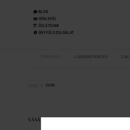
BLOG
HÍRLEVÉL
ÜZLETEINK
ÜGYFÉLSZOLGÁLAT
ÚJDONSÁG
LAKBERENDEZÉS
LAK
Főoldal
CEDRIC
VÁSÁRLÁSI TUDNIVALÓK