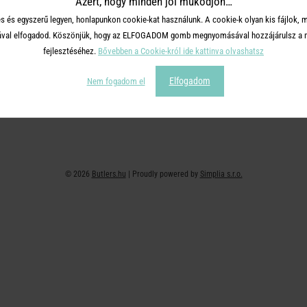
Azért, hogy minden jól működjön…
+36 30 726 9588 ( H-P: 10-16 )
Adatvédelem
s és egyszerű legyen, honlapunkon cookie-kat használunk. A cookie-k olyan kis fájlok, 
webshop@butlers.hu
Impresszum
tásával elfogadod. Köszönjük, hogy az ELFOGADOM gomb megnyomásával hozzájárulsz a m
Ajándékkártya
fejlesztéséhez.
Bővebben a Cookie-król ide kattinva olvashatsz
Hűségkártya
Elfogadom
Nem fogadom el
Affiliate program
© 2026
Butlers.hu
| Proudly powered by
Simplia s.r.o.