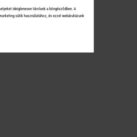
Üzleteink
melyeket ideiglenesen tárolunk a böngésződben. A
Elérhetőségek
arketing sütik használatához, és ezzel webáruházunk