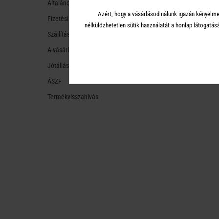
Általános tudnivalók
Azért, hogy a vásárlásod nálunk igazán kényelme
Fizetési módok
nélkülözhetetlen sütik használatát a honlap látoga
Szállítási módok és költségek
A vásárlástól való ellálás
Jótállás
ÁSZF
Termékvisszahívás