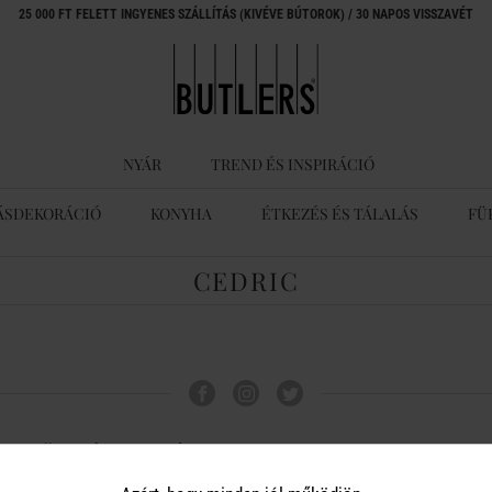
25 000 FT FELETT INGYENES SZÁLLÍTÁS (KIVÉVE BÚTOROK) / 30 NAPOS VISSZAVÉT
NYÁR
TREND ÉS INSPIRÁCIÓ
ÁSDEKORÁCIÓ
KONYHA
ÉTKEZÉS ÉS TÁLALÁS
FÜ
CEDRIC
ÜGYFÉLSZOLGÁLAT
A BUTLERS