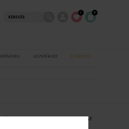
0
0
RDŐSZOBA
AJÁNDÉKOZZ
LEÁRAZÁS
-RŐL
KAPCSOLAT