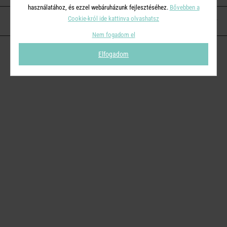
használatához, és ezzel webáruházunk fejlesztéséhez.
Bővebben a
Cookie-król ide kattinva olvashatsz
KAPCSOLAT
Nem fogadom el
Elfogadom
© 2026
Butlers.hu
| Proudly powered by
Simplia s.r.o.