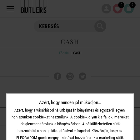
0
0
CASH
Főoldal
CASH
VÁSÁRLÁSI TUDNIVALÓK
Azért, hogy minden jól működjön…
Azért, hogy a vásárlásod nálunk igazán kényelmes és egyszerű legyen,
ÜGYFÉLSZOLGÁLAT
honlapunkon cookie-kat használunk. A cookie-k olyan kis fájlok, melyeket
ideiglenesen tárolunk a böngésződben. A nélkülözhetetlen sütik
használatát a honlap látogatásával elfogadod. Köszönjük, hogy az
A BUTLERS-RŐL
ELFOGADOM gomb megnyomásával hozzájárulsz a marketing sütik