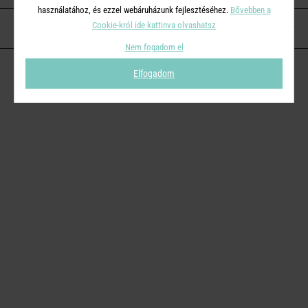
használatához, és ezzel webáruházunk fejlesztéséhez.
Bővebben a
Cookie-król ide kattinva olvashatsz
KAPCSOLAT
Nem fogadom el
Elfogadom
© 2026
Butlers.hu
| Proudly powered by
Simplia s.r.o.