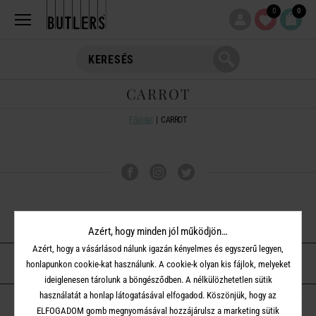
0
0
CARROT
Főoldal
CARROT
VÁSÁRLÁSI TUDNIVALÓK
Azért, hogy minden jól működjön…
Azért, hogy a vásárlásod nálunk igazán kényelmes és egyszerű legyen,
ÜGYFÉLSZOLGÁLAT
honlapunkon cookie-kat használunk. A cookie-k olyan kis fájlok, melyeket
ideiglenesen tárolunk a böngésződben. A nélkülözhetetlen sütik
használatát a honlap látogatásával elfogadod. Köszönjük, hogy az
A BUTLERS-RŐL
ELFOGADOM gomb megnyomásával hozzájárulsz a marketing sütik