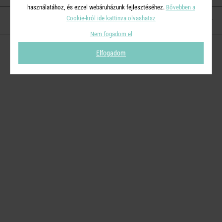
használatához, és ezzel webáruházunk fejlesztéséhez.
Bővebben a
Cookie-król ide kattinva olvashatsz
KAPCSOLAT
Nem fogadom el
Elfogadom
© 2026
Butlers.hu
| Proudly powered by
Simplia s.r.o.