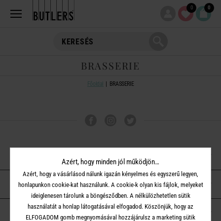
0
0
BRASSERIE
Főoldal
BRASSERIE
VÁSÁRLÁSI TUDNIVALÓK
Azért, hogy minden jól működjön…
Azért, hogy a vásárlásod nálunk igazán kényelmes és egyszerű legyen,
ÜGYFÉLSZOLGÁLAT
honlapunkon cookie-kat használunk. A cookie-k olyan kis fájlok, melyeket
ideiglenesen tárolunk a böngésződben. A nélkülözhetetlen sütik
használatát a honlap látogatásával elfogadod. Köszönjük, hogy az
A BUTLERS-RŐL
ELFOGADOM gomb megnyomásával hozzájárulsz a marketing sütik