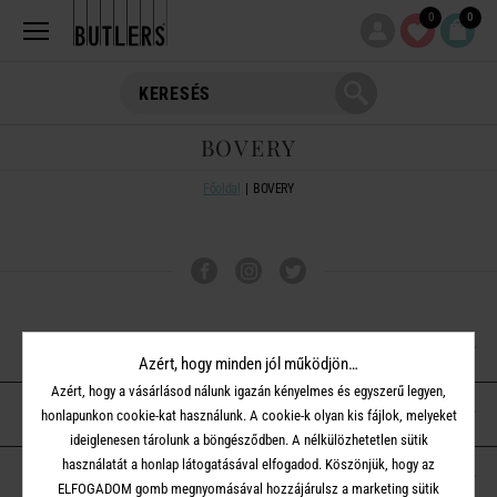
0
0
BOVERY
Főoldal
BOVERY
VÁSÁRLÁSI TUDNIVALÓK
Azért, hogy minden jól működjön…
Azért, hogy a vásárlásod nálunk igazán kényelmes és egyszerű legyen,
ÜGYFÉLSZOLGÁLAT
honlapunkon cookie-kat használunk. A cookie-k olyan kis fájlok, melyeket
ideiglenesen tárolunk a böngésződben. A nélkülözhetetlen sütik
használatát a honlap látogatásával elfogadod. Köszönjük, hogy az
A BUTLERS-RŐL
ELFOGADOM gomb megnyomásával hozzájárulsz a marketing sütik