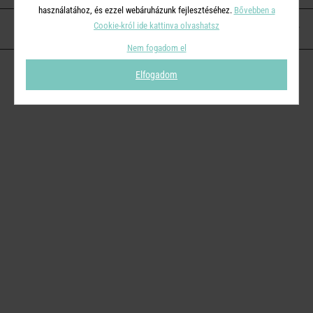
használatához, és ezzel webáruházunk fejlesztéséhez.
Bővebben a
Cookie-król ide kattinva olvashatsz
KAPCSOLAT
Nem fogadom el
Elfogadom
© 2026
Butlers.hu
| Proudly powered by
Simplia s.r.o.