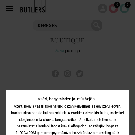
0
0
BOUTIQUE
Főoldal
BOUTIQUE
VÁSÁRLÁSI TUDNIVALÓK
Azért, hogy minden jól működjön…
Azért, hogy a vásárlásod nálunk igazán kényelmes és egyszerű legyen,
ÜGYFÉLSZOLGÁLAT
honlapunkon cookie-kat használunk. A cookie-k olyan kis fájlok, melyeket
ideiglenesen tárolunk a böngésződben. A nélkülözhetetlen sütik
használatát a honlap látogatásával elfogadod. Köszönjük, hogy az
A BUTLERS-RŐL
ELFOGADOM gomb megnyomásával hozzájárulsz a marketing sütik