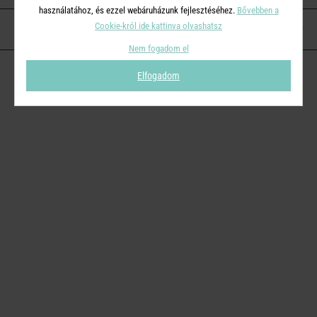
használatához, és ezzel webáruházunk fejlesztéséhez.
Bővebben a
Cookie-król ide kattinva olvashatsz
KAPCSOLAT
Nem fogadom el
Elfogadom
© 2026
Butlers.hu
| Proudly powered by
Simplia s.r.o.