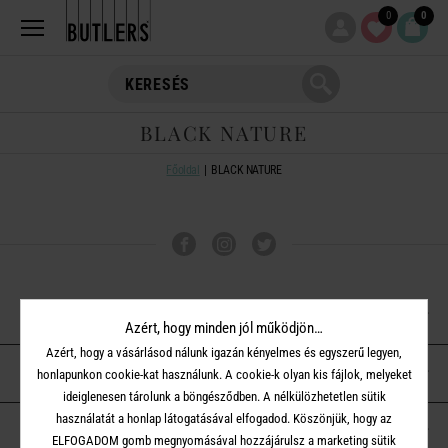
0
0
BLACK NATURE
Főoldal
BLACK NATURE
VÁSÁRLÁSI TUDNIVALÓK
Azért, hogy minden jól működjön…
Azért, hogy a vásárlásod nálunk igazán kényelmes és egyszerű legyen,
ÜGYFÉLSZOLGÁLAT
honlapunkon cookie-kat használunk. A cookie-k olyan kis fájlok, melyeket
ideiglenesen tárolunk a böngésződben. A nélkülözhetetlen sütik
használatát a honlap látogatásával elfogadod. Köszönjük, hogy az
A BUTLERS-RŐL
ELFOGADOM gomb megnyomásával hozzájárulsz a marketing sütik