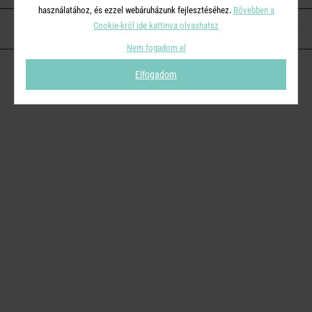
használatához, és ezzel webáruházunk fejlesztéséhez.
Bővebben a
Cookie-król ide kattinva olvashatsz
KAPCSOLAT
Nem fogadom el
Elfogadom
© 2026
Butlers.hu
| Proudly powered by
Simplia s.r.o.