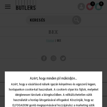
0
0
BEE
Főoldal
BEE
VÁSÁRLÁSI TUDNIVALÓK
Azért, hogy minden jól működjön…
Azért, hogy a vásárlásod nálunk igazán kényelmes és egyszerű legyen,
ÜGYFÉLSZOLGÁLAT
honlapunkon cookie-kat használunk. A cookie-k olyan kis fájlok, melyeket
ideiglenesen tárolunk a böngésződben. A nélkülözhetetlen sütik
használatát a honlap látogatásával elfogadod. Köszönjük, hogy az
A BUTLERS-RŐL
ELFOGADOM gomb megnyomásával hozzájárulsz a marketing sütik