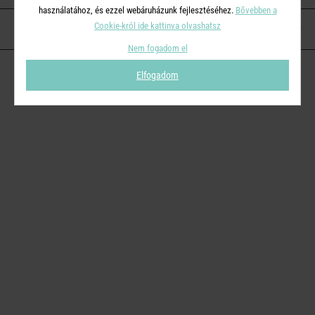
használatához, és ezzel webáruházunk fejlesztéséhez.
Bővebben a
Cookie-król ide kattinva olvashatsz
KAPCSOLAT
Nem fogadom el
Elfogadom
© 2026
Butlers.hu
| Proudly powered by
Simplia s.r.o.