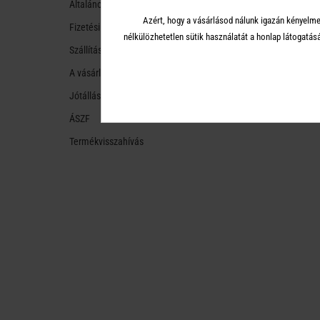
Általános tudnivalók
Azért, hogy a vásárlásod nálunk igazán kényelme
Fizetési módok
nélkülözhetetlen sütik használatát a honlap látoga
Szállítási módok és költségek
A vásárlástól való ellálás
Jótállás
ÁSZF
Termékvisszahívás