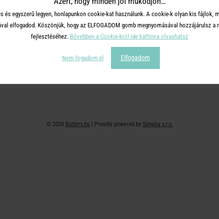
Azért, hogy minden jól működjön…
+36 30 726 9588 ( H-P: 10-16 )
Adatvédelem
s és egyszerű legyen, honlapunkon cookie-kat használunk. A cookie-k olyan kis fájlok, 
webshop@butlers.hu
Impresszum
tásával elfogadod. Köszönjük, hogy az ELFOGADOM gomb megnyomásával hozzájárulsz a m
Ajándékkártya
fejlesztéséhez.
Bővebben a Cookie-król ide kattinva olvashatsz
Hűségkártya
Elfogadom
Nem fogadom el
Affiliate program
© 2026
Butlers.hu
| Proudly powered by
Simplia s.r.o.