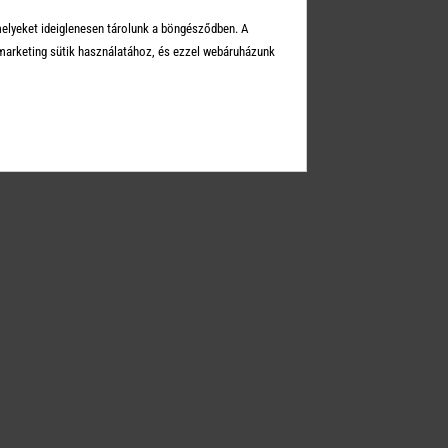
Üzleteink
melyeket ideiglenesen tárolunk a böngésződben. A
Elérhetőségek
arketing sütik használatához, és ezzel webáruházunk