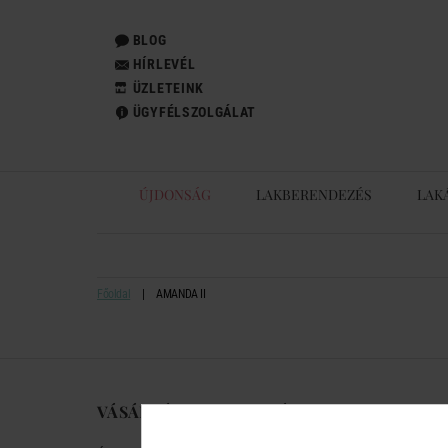
BLOG
HÍRLEVÉL
ÜZLETEINK
ÜGYFÉLSZOLGÁLAT
ÚJDONSÁG
LAKBERENDEZÉS
LAK
Főoldal
AMANDA II
VÁSÁRLÁSI TUDNIVALÓK