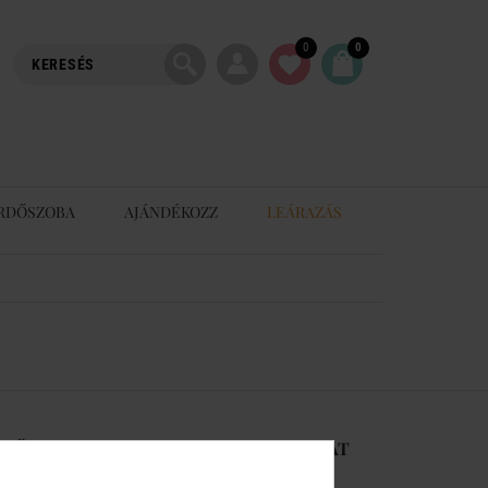
0
0
RDŐSZOBA
AJÁNDÉKOZZ
LEÁRAZÁS
-RŐL
KAPCSOLAT