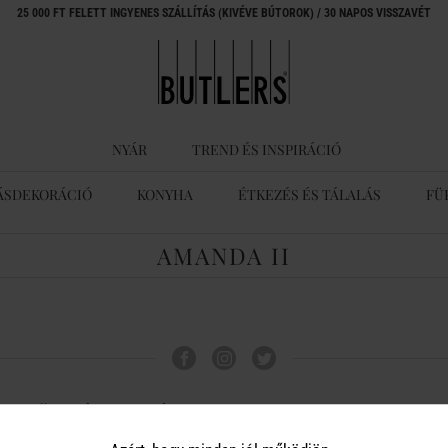
25 000 FT FELETT INGYENES SZÁLLÍTÁS (KIVÉVE BÚTOROK) / 30 NAPOS VISSZAVÉT
NYÁR
TREND ÉS INSPIRÁCIÓ
ÁSDEKORÁCIÓ
KONYHA
ÉTKEZÉS ÉS TÁLALÁS
FÜ
AMANDA II
ÜGYFÉLSZOLGÁLAT
A BUTLERS