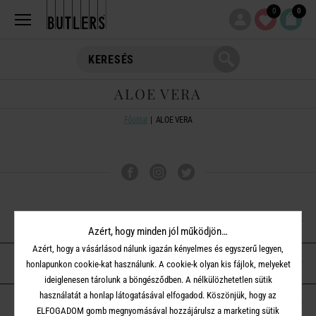
0
0
ALOE VERA
Főoldal
ALOE VERA
VÁSÁRLÁSI TUDNIVALÓK
Azért, hogy minden jól működjön…
Azért, hogy a vásárlásod nálunk igazán kényelmes és egyszerű legyen,
ÜGYFÉLSZOLGÁLAT
honlapunkon cookie-kat használunk. A cookie-k olyan kis fájlok, melyeket
ideiglenesen tárolunk a böngésződben. A nélkülözhetetlen sütik
használatát a honlap látogatásával elfogadod. Köszönjük, hogy az
A BUTLERS-RŐL
ELFOGADOM gomb megnyomásával hozzájárulsz a marketing sütik