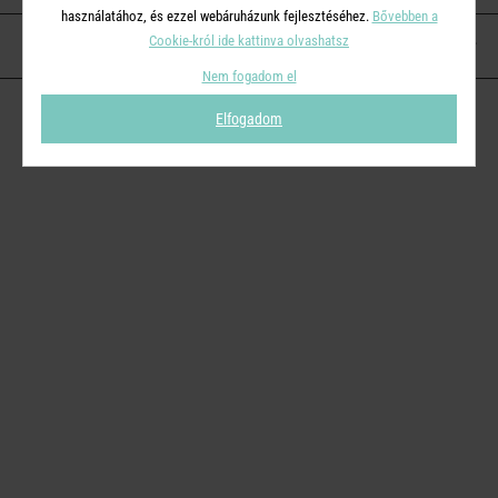
használatához, és ezzel webáruházunk fejlesztéséhez.
Bővebben a
Cookie-król ide kattinva olvashatsz
KAPCSOLAT
Nem fogadom el
Elfogadom
© 2026
Butlers.hu
| Proudly powered by
Simplia s.r.o.