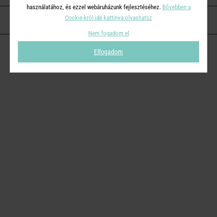
használatához, és ezzel webáruházunk fejlesztéséhez.
Bővebben a
Cookie-król ide kattinva olvashatsz
KAPCSOLAT
Nem fogadom el
Elfogadom
© 2026
Butlers.hu
| Proudly powered by
Simplia s.r.o.