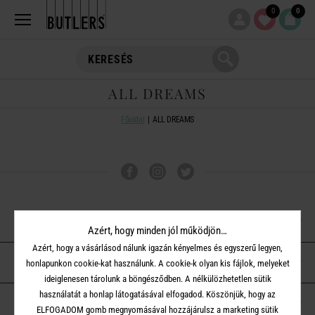
0
0
ALL DREAMS
Főoldal
ALL DREAMS
VÁSÁRLÁSI TUDNIVALÓK
Azért, hogy minden jól működjön…
Azért, hogy a vásárlásod nálunk igazán kényelmes és egyszerű legyen,
ÜGYFÉLSZOLGÁLAT
honlapunkon cookie-kat használunk. A cookie-k olyan kis fájlok, melyeket
ideiglenesen tárolunk a böngésződben. A nélkülözhetetlen sütik
használatát a honlap látogatásával elfogadod. Köszönjük, hogy az
A BUTLERS-RŐL
ELFOGADOM gomb megnyomásával hozzájárulsz a marketing sütik