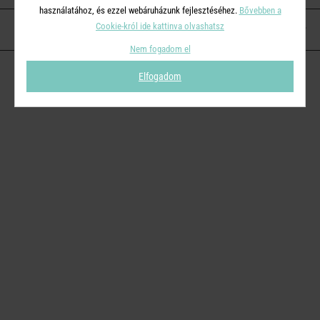
használatához, és ezzel webáruházunk fejlesztéséhez.
Bővebben a
Cookie-król ide kattinva olvashatsz
KAPCSOLAT
Nem fogadom el
Elfogadom
© 2026
Butlers.hu
| Proudly powered by
Simplia s.r.o.