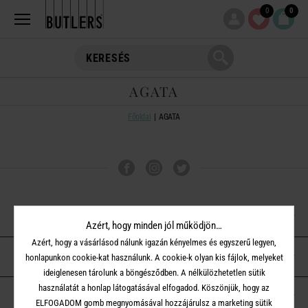
0
0
AGATA
Főoldal
AGATA
VÁSÁRLÁSI TUDNIVALÓK
Azért, hogy minden jól működjön…
Azért, hogy a vásárlásod nálunk igazán kényelmes és egyszerű legyen,
ÜGYFÉLSZOLGÁLAT
honlapunkon cookie-kat használunk. A cookie-k olyan kis fájlok, melyeket
ideiglenesen tárolunk a böngésződben. A nélkülözhetetlen sütik
használatát a honlap látogatásával elfogadod. Köszönjük, hogy az
A BUTLERS-RŐL
ELFOGADOM gomb megnyomásával hozzájárulsz a marketing sütik