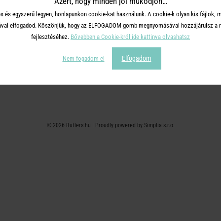
Azért, hogy minden jól működjön…
+36 30 726 9588 ( H-P: 10-16 )
Adatvédelem
s és egyszerű legyen, honlapunkon cookie-kat használunk. A cookie-k olyan kis fájlok, 
webshop@butlers.hu
Impresszum
tásával elfogadod. Köszönjük, hogy az ELFOGADOM gomb megnyomásával hozzájárulsz a m
Ajándékkártya
fejlesztéséhez.
Bővebben a Cookie-król ide kattinva olvashatsz
Hűségkártya
Elfogadom
Nem fogadom el
Affiliate program
© 2026
Butlers.hu
| Proudly powered by
Simplia s.r.o.