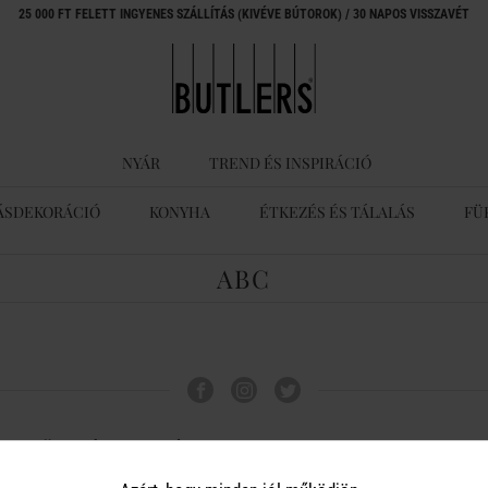
25 000 FT FELETT INGYENES SZÁLLÍTÁS (KIVÉVE BÚTOROK) / 30 NAPOS VISSZAVÉT
NYÁR
TREND ÉS INSPIRÁCIÓ
ÁSDEKORÁCIÓ
KONYHA
ÉTKEZÉS ÉS TÁLALÁS
FÜ
ABC
ÜGYFÉLSZOLGÁLAT
A BUTLERS