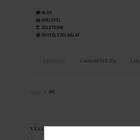
BLOG
HÍRLEVÉL
ÜZLETEINK
ÜGYFÉLSZOLGÁLAT
ÚJDONSÁG
LAKBERENDEZÉS
LAK
Főoldal
ABC
VÁSÁRLÁSI TUDNIVALÓK