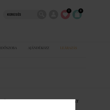
0
0
RDŐSZOBA
AJÁNDÉKOZZ
LEÁRAZÁS
-RŐL
KAPCSOLAT