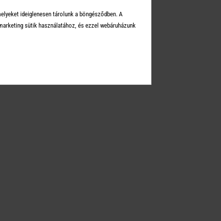
Üzleteink
melyeket ideiglenesen tárolunk a böngésződben. A
Elérhetőségek
arketing sütik használatához, és ezzel webáruházunk