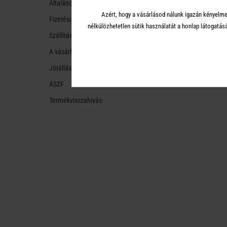
Általános tudnivalók
Azért, hogy a vásárlásod nálunk igazán kényelme
Fizetési módok
nélkülözhetetlen sütik használatát a honlap látoga
Szállítási módok és költségek
A vásárlástól való ellálás
Jótállás
ÁSZF
Termékvisszahívás