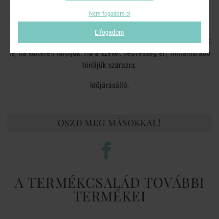
Ápolás:
A felület kiszáradásának és repedésének vagy
Nem fogadom el
nedvesedésének elkerülése érdekében a bútorok utólagos
felületkezelésést (olajozás) ajánljuk, évente egyszer- kétszer.
Elfogadom
Télen száraz, hűvös helyen tárolandó vagy vízálló módon fedjük
le, ha kültéren tároljuk. Ha a széket nedvesség éri, mihamarabb
töröljük szárazra.
Időjárásálló.
OSZD MEG MÁSOKKAL!
A TERMÉKCSALÁD TOVÁBBI
TERMÉKEI