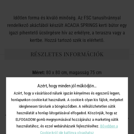
Időtlen forma és kiváló minőség. Az FSC tanusítvánnyal
rendelkező akácfából készült ACACIA SPRINGS kerti bútor egy
igazi pihentető ücsörgésre hív az erkélyre, a teraszra vagy a
kertbe. Hozzá tartozó szék is elérhető.
RÉSZLETES INFORMÁCIÓK
Méret:
80 x 80 cm, magasság 75 cm
Anyag:
FSC®-tanusítvánnyal rendelkező akácfából készült,
Azért, hogy minden jól működjön…
olajozott
Azért, hogy a vásárlásod nálunk igazán kényelmes és egyszerű legyen,
honlapunkon cookie-kat használunk. A cookie-k olyan kis fájlok, melyeket
Szín:
natúr
ideiglenesen tárolunk a böngésződben. A nélkülözhetetlen sütik
használatát a honlap látogatásával elfogadod. Köszönjük, hogy az
Tisztítás:
Rendszeresen, enyhén szappanos vízzel tisztítsd meg,
ELFOGADOM gomb megnyomásával hozzájárulsz a marketing sütik
majd töröld szárazra.
használatához, és ezzel webáruházunk fejlesztéséhez.
Bővebben a
Cookie-król ide kattinva olvashatsz