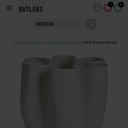
0
0
Főoldal
Lakásdekoráció
Vázák és kaspók
Vázák
VISION 3D nyomtatott váza