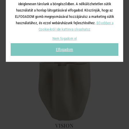
ideiglenesen tárolunk a böngésződben. A nélkülözhetetlen sütik
használatát a honlap látogatásával elfogadod. Köszönjük, hogy az
ELFOGADOM gomb megnyomásával hozzájárulsz a marketing sütik
A TERMÉKCSALÁD TOVÁBBI
használatához, és ezzel webáruházunk fejlesztéséhez.
Bővebben a
TERMÉKEI
Cookie-król ide kattinva olvashatsz
Nem fogadom el
Elfogadom
VISION