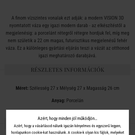
A finom vízszintes vonalak ezt adják: a modern VISION 3D
nyomtatott váza egy igazi modern darab - az elkészítéstől a
megjelenésig: a porcelánt rétegről rétegre hordjuk fel, míg meg
nem születik a 22 cm magas, futurisztikus megjelenésű fehér
váza. Ez a különleges gyártási eljárás teszi a vázát az otthonod
igazi meghatározó darabjává.
RÉSZLETES INFORMÁCIÓK
Méret:
Szélesség 27 x Mélység 27 x Magasság 26 cm
Anyag:
Porcelán
Azért, hogy minden jól működjön…
OSZD MEG MÁSOKKAL!
Azért, hogy a vásárlásod nálunk igazán kényelmes és egyszerű legyen,
honlapunkon cookie-kat használunk. A cookie-k olyan kis fájlok, melyeket