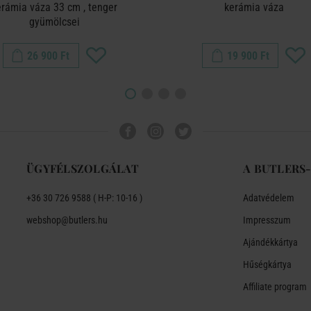
erámia váza 33 cm , tenger
kerámia váza
gyümölcsei
26 900 Ft
19 900 Ft
ÜGYFÉLSZOLGÁLAT
A BUTLERS
+36 30 726 9588 ( H-P: 10-16 )
Adatvédelem
webshop@butlers.hu
Impresszum
Ajándékkártya
Hűségkártya
Affiliate program