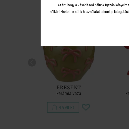
Azért, hogy a vásárlásod nálunk igazán kényelme
nélkülözhetetlen sütik használatát a honlap látoga
PRESENT
kerámia váza
k
4 990 Ft