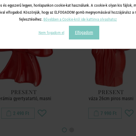
s és egyszerű legyen, honlapunkon cookie-kat használunk. A cookie-k olyan kis fájlok, 
tásával elfogadod. Köszönjük, hogy az ELFOGADOM gomb megnyomásával hozzájárulsz a m
fejlesztéséhez.
Bővebben a Cookie-król ide kattinva olvashatsz
Elfogadom
Nem fogadom el
PRESENT
PRESENT
erámia gyertyatartó, masni
váza 26cm piros masni
2 490 Ft
7 990 Ft