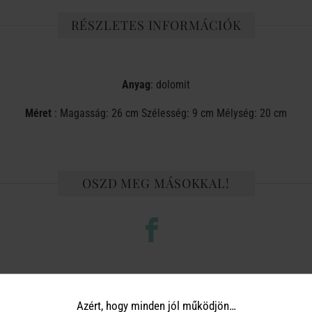
RÉSZLETES INFORMÁCIÓK
Anyag
: dolomit
Méret
: Magasság: 26 cm Szélesség: 9 cm Mélység: 20 cm
OSZD MEG MÁSOKKAL!
TERMÉKCSALÁD TOVÁBBI TERMÉ
Azért, hogy minden jól működjön…