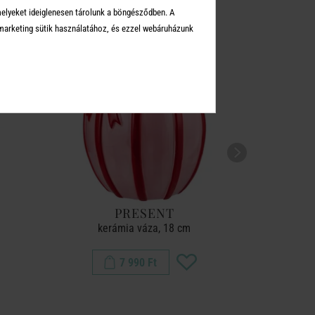
melyeket ideiglenesen tárolunk a böngésződben. A
arketing sütik használatához, és ezzel webáruházunk
PRESENT
kerámia váza, 18 cm
7 990 Ft