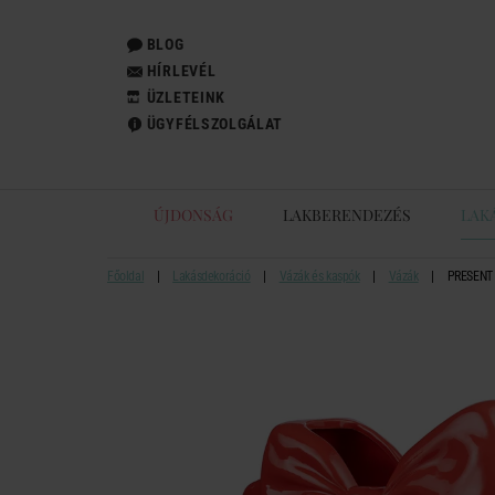
BLOG
HÍRLEVÉL
ÜZLETEINK
ÜGYFÉLSZOLGÁLAT
ÚJDONSÁG
LAKBERENDEZÉS
LAK
Főoldal
Lakásdekoráció
Vázák és kaspók
Vázák
PRESENT 