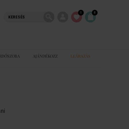
0
0
RDŐSZOBA
AJÁNDÉKOZZ
LEÁRAZÁS
ni