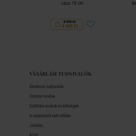
cm
váza 18 cm
k
8 990 Ft
4 495 Ft
VÁSÁRLÁSI TUDNIVALÓK
Általános tudnivalók
Fizetési módok
Szállítási módok és költségek
A vásárlástól való ellálás
Jótállás
ÁSZF