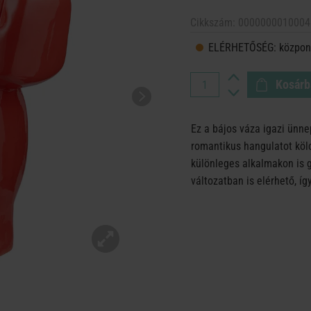
Cikkszám:
0000000010004
ELÉRHETŐSÉG:
központ
Kosárb
Ez a bájos váza igazi ünne
romantikus hangulatot köl
különleges alkalmakon is 
változatban is elérhető, 