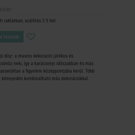
84083
i raktárban, szállítás 2-3 hét
a teszem
pi dísz: a masnis dekoráció játékos és
csönöz neki, így a karácsonyi időszakban és más
garantáltan a figyelem középpontjába kerül. Több
így könnyedén kombinálható más dekorációkkal.