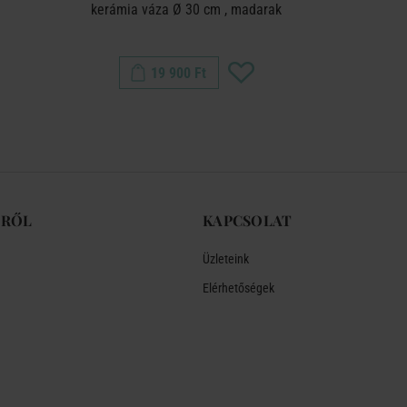
kerámia váza Ø 30 cm , madarak
váz
19 900 Ft
-RŐL
KAPCSOLAT
Üzleteink
Elérhetőségek