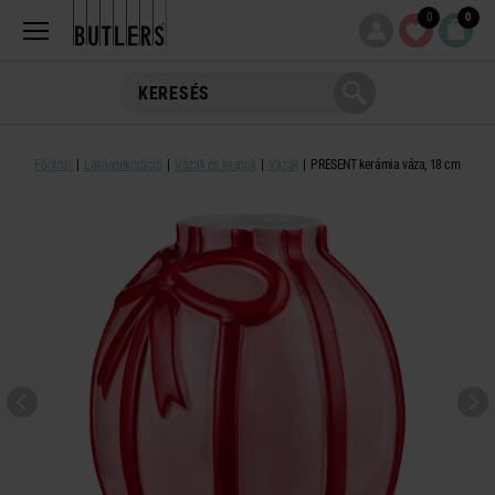
0
0
Főoldal
Lakásdekoráció
Vázák és kaspók
Vázák
PRESENT kerámia váza, 18 cm