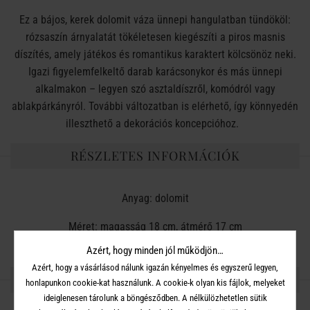
Ez a bájos, kerek dolomit váza ünnepi hangulatban tündököl:
rózsaszín árnyalatát tökéletesen kiegészíti a piros masnis
díszítés, amely játékos és romantikus karaktert kölcsönöz neki.
Igazi figyelemfelkeltő darab karácsonykor és más ünnepi
alkalmakon – legyen szó asztaldíszről, komódról vagy
ablakpárkányról. További változatban is elérhető, így könnyedén
illeszthető a dekorációs koncepcióhoz.
RÉSZLETES INFORMÁCIÓK
Anyag: dolomit
Méret: magasság 18 cm, átmérő 17 cm
Azért, hogy minden jól működjön…
Azért, hogy a vásárlásod nálunk igazán kényelmes és egyszerű legyen,
OSZD MEG MÁSOKKAL!
honlapunkon cookie-kat használunk. A cookie-k olyan kis fájlok, melyeket
ideiglenesen tárolunk a böngésződben. A nélkülözhetetlen sütik