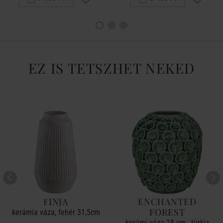
EZ IS TETSZHET NEKED
FINJA
ENCHANTED
FOREST
kerámia váza, fehér 31,5cm
kerámi váza 18 cm , türkiz