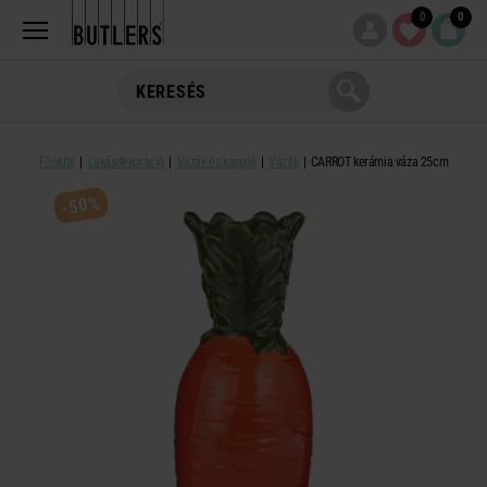
0
0
Főoldal
Lakásdekoráció
Vázák és kaspók
Vázák
CARROT kerámia váza 25cm
-50%