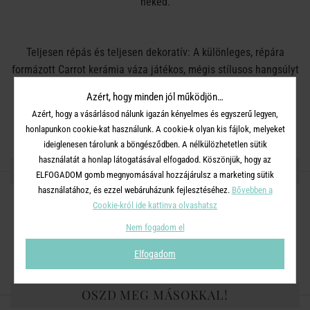
neked.
Teljesen répás és teljesen dekoratív: A különleges, répára
formázott Carrot kerámia váza játékos, mégis stílusos hangsúlyt
ad az otthonodnak – tökéletes tavaszra és húsvétra. Csak
Azért, hogy minden jól működjön…
tegyél bele néhány friss tulipánt, nárciszt vagy más szezonális
Azért, hogy a vásárlásod nálunk igazán kényelmes és egyszerű legyen,
virágot, és máris kész az egyedi látvány, amely feldobja a
honlapunkon cookie-kat használunk. A cookie-k olyan kis fájlok, melyeket
terített asztalt, a konyhát vagy a nappalit.
ideiglenesen tárolunk a böngésződben. A nélkülözhetetlen sütik
használatát a honlap látogatásával elfogadod. Köszönjük, hogy az
RÉSZLETES INFORMÁCIÓK
ELFOGADOM gomb megnyomásával hozzájárulsz a marketing sütik
használatához, és ezzel webáruházunk fejlesztéséhez.
Bővebben a
Cookie-król ide kattinva olvashatsz
Anyag:
kerámia
Nem fogadom el
Méret:
25 × 10 × 10 cm
Elfogadom
OSZD MEG MÁSOKKAL!