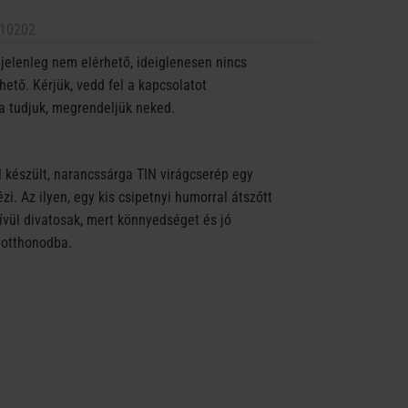
10202
jelenleg nem elérhető, ideiglenesen nincs
ető. Kérjük, vedd fel a kapcsolatot
a tudjuk, megrendeljük neked.
 készült, narancssárga TIN virágcserép egy
i. Az ilyen, egy kis csipetnyi humorral átszőtt
vül divatosak, mert könnyedséget és jó
 otthonodba.