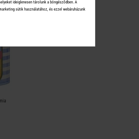
melyeket ideiglenesen tárolunk a böngésződben. A
arketing sütik használatához, és ezzel webáruházunk
nia