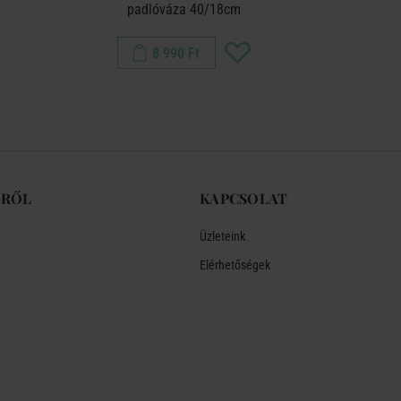
padlóváza 40/18cm
ka
8 990 Ft
-RŐL
KAPCSOLAT
Üzleteink
Elérhetőségek