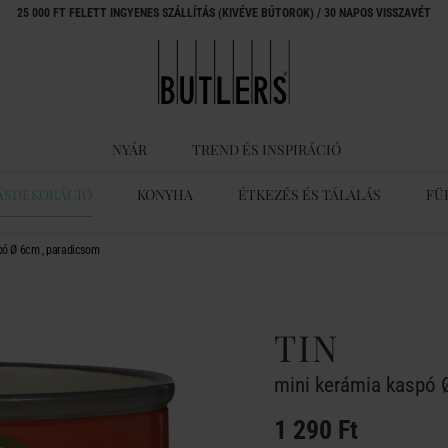
25 000 FT FELETT INGYENES SZÁLLÍTÁS (KIVÉVE BÚTOROK) / 30 NAPOS VISSZAVÉT
NYÁR
TREND ÉS INSPIRÁCIÓ
ÁSDEKORÁCIÓ
KONYHA
ÉTKEZÉS ÉS TÁLALÁS
FÜ
pó Ø 6cm , paradicsom
TIN
mini kerámia kaspó 
1 290 Ft