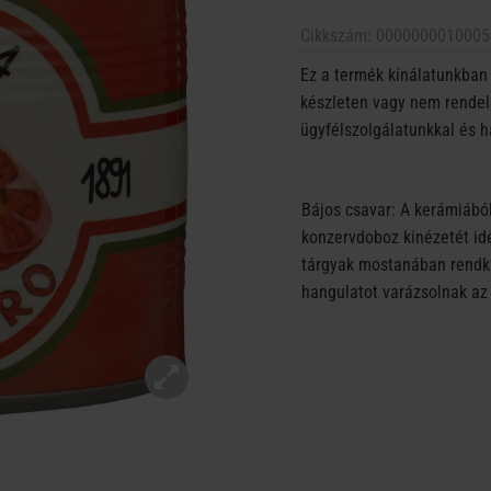
Cikkszám:
0000000010005
Ez a termék kínálatunkban 
készleten vagy nem rendelh
ügyfélszolgálatunkkal és h
Bájos csavar: A kerámiából
konzervdoboz kinézetét idéz
tárgyak mostanában rendkí
hangulatot varázsolnak az