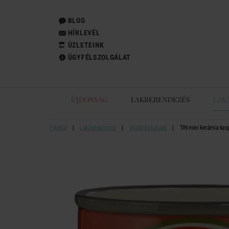
BLOG
HÍRLEVÉL
ÜZLETEINK
ÜGYFÉLSZOLGÁLAT
ÚJDONSÁG
LAKBERENDEZÉS
LAK
Főoldal
Lakásdekoráció
Vázák és kaspók
TIN mini kerámia kas