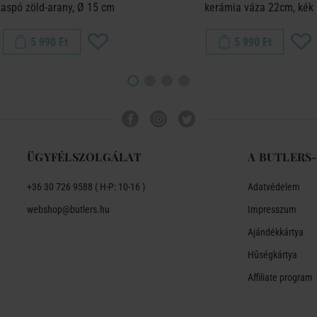
kaspó zöld-arany, Ø 15 cm
kerámia váza 22cm, kék
5 990 Ft
5 990 Ft
ÜGYFÉLSZOLGÁLAT
A BUTLERS
+36 30 726 9588 ( H-P: 10-16 )
Adatvédelem
webshop@butlers.hu
Impresszum
Ajándékkártya
Hűségkártya
Affiliate program