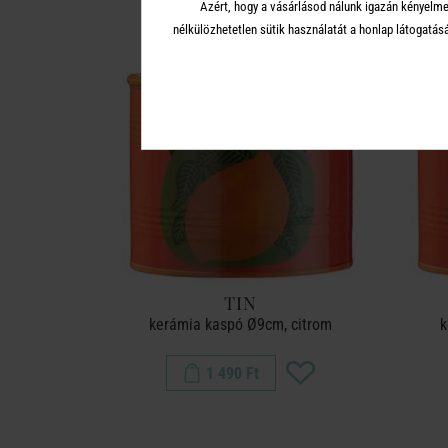
Azért, hogy a vásárlásod nálunk igazán kényelme
nélkülözhetetlen sütik használatát a honlap látoga
TIN
kerámia kaspó Ø9cm, citrom
k
1 490 Ft