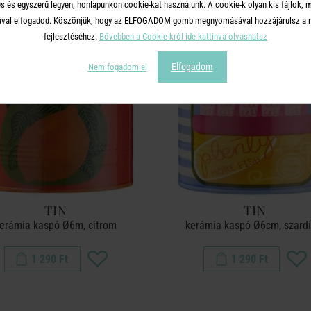
s és egyszerű legyen, honlapunkon cookie-kat használunk. A cookie-k olyan kis fájlok, 
tásával elfogadod. Köszönjük, hogy az ELFOGADOM gomb megnyomásával hozzájárulsz a m
fejlesztéséhez.
Bővebben a Cookie-król ide kattinva olvashatsz
Elfogadom
Nem fogadom el
TIN
TIN
erámia kaspó Ø6m, citrom
kerámia kaspó Ø6cm, szardí
1 290 Ft
1 290 Ft