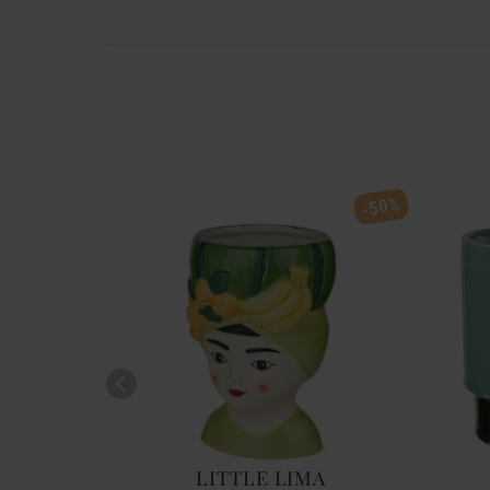
-50%
REST
LITTLE LIMA