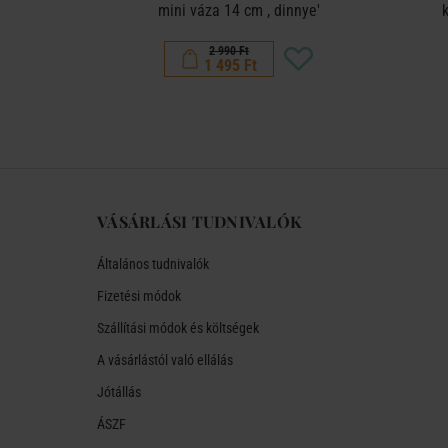
bák
mini váza 14 cm , dinnye'
2 990 Ft
1 495 Ft
VÁSÁRLÁSI TUDNIVALÓK
Általános tudnivalók
Fizetési módok
Szállítási módok és költségek
A vásárlástól való ellálás
Jótállás
ÁSZF