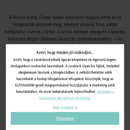
A Hearts &amp; Flower kaspó krémszínű alapján élénk piros
virágminták jelennek meg, amelyek azonnal friss, vidám
hangulatot visznek a térbe. A tartós steingut anyag és a kedves,
dekoratív dizájn tökéletes választás szobanövényekhez — és
garantáltan mosolyt csal minden dekorrajongó arcára. Polcon,
Azért, hogy minden jól működjön…
komódon vagy ablakpárkányon is bájos fókuszponttá válik.
Azért, hogy a vásárlásod nálunk igazán kényelmes és egyszerű legyen,
RÉSZLETES INFORMÁCIÓK
honlapunkon cookie-kat használunk. A cookie-k olyan kis fájlok, melyeket
ideiglenesen tárolunk a böngésződben. A nélkülözhetetlen sütik
használatát a honlap látogatásával elfogadod. Köszönjük, hogy az
ELFOGADOM gomb megnyomásával hozzájárulsz a marketing sütik
Anyag :
kőedény
használatához, és ezzel webáruházunk fejlesztéséhez.
Bővebben a
Cookie-król ide kattinva olvashatsz
Méretek :
Magasság: 13 cm Szélesség: 14 cm Mélység: 14 cm
Nem fogadom el
Elfogadom