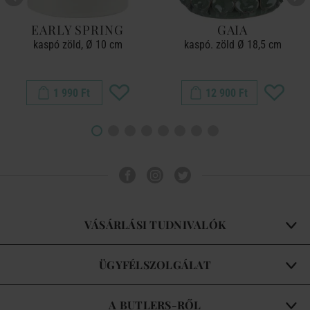
EARLY SPRING
GAIA
kaspó zöld, Ø 10 cm
kaspó. zöld Ø 18,5 cm
1 990 Ft
12 900 Ft
VÁSÁRLÁSI TUDNIVALÓK
ÜGYFÉLSZOLGÁLAT
A BUTLERS-RŐL