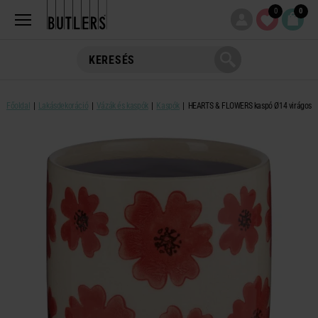
0
0
Főoldal
Lakásdekoráció
Vázák és kaspók
Kaspók
HEARTS & FLOWERS kaspó Ø14 virágos