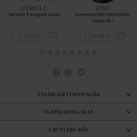
CUBICLE
ZINC
bortartó 9 üvegnek, arany
szemetesvödör/tárolóvödör,
fekete 40 l
9 990 Ft
14 900 Ft
VÁSÁRLÁSI TUDNIVALÓK
ÜGYFÉLSZOLGÁLAT
A BUTLERS-RŐL