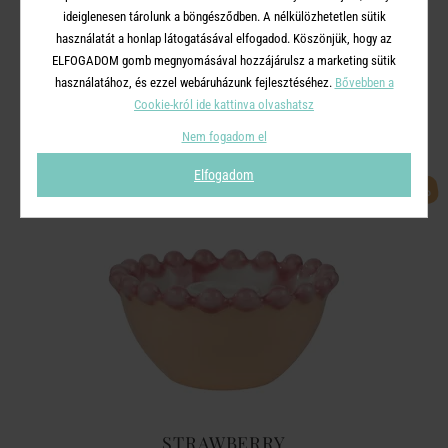
ideiglenesen tárolunk a böngésződben. A nélkülözhetetlen sütik
használatát a honlap látogatásával elfogadod. Köszönjük, hogy az
ELFOGADOM gomb megnyomásával hozzájárulsz a marketing sütik
A TERMÉKCSALÁD TOVÁBBI
használatához, és ezzel webáruházunk fejlesztéséhez.
Bővebben a
Cookie-król ide kattinva olvashatsz
TERMÉKEI
Nem fogadom el
Elfogadom
-60%
STRAWBERRY