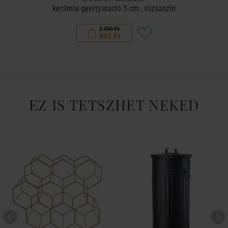
kerámia gyertyatartó 5 cm , rózsaszín
2 490 Ft
995 Ft
EZ IS TETSZHET NEKED