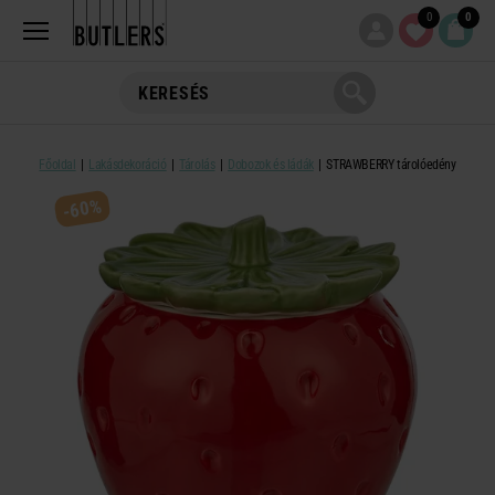
0
0
Főoldal
Lakásdekoráció
Tárolás
Dobozok és ládák
STRAWBERRY tárolóedény
-60%