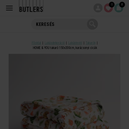
0
0
Főoldal
Lakásdekoráció
Lakástextil
Takarók
HOME & YOU takaró 150x200cm, karácsonyi cicák