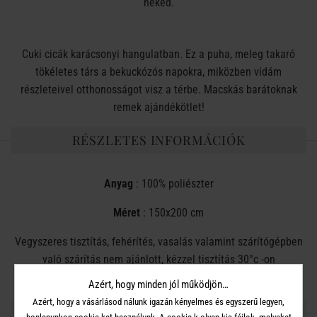
neked.
Cuki cicák karácsonyi hangulatban. Ez a puha, meleg takaró
tökéletes társ a bekuckózós napokra, miközben vidám
részleteivel otthonosságot visz a térbe. Macskás barátoknak
remek ajándékötlet!
RÉSZLETES INFORMÁCIÓK
Anyag
: 100% poliészter
Méret
:
150x200 cm
Vegyszeres tisztítás, fehérítés, vasalás valamint szárítógépben
való szárítás nem ajánlott, kézzel tisztítás 30°c -on
Azért, hogy minden jól működjön…
Azért, hogy a vásárlásod nálunk igazán kényelmes és egyszerű legyen,
OSZD MEG MÁSOKKAL!