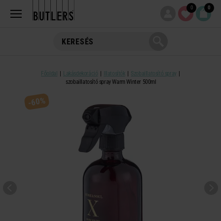
0
0
Főoldal
Lakásdekoráció
Illatosítók
Szobaillatosító spray
szobaillatosító spray Warm Winter 500ml
-60%