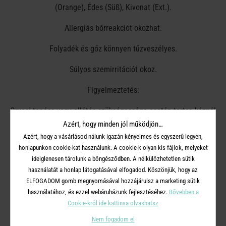
(Orange), Édes (Süß), Kivonat (Ext.).
Allergiás bőrreakciót okozhat.
Folyadék és gőz könnyen tűzveszélyes.
Súlyos szemirritációt okoz.
Figyelmeztetés:
Orvosi tanács vagy ellátás szükségessége esetén tartsa kéznél
a termék csomagolását vagy címkéjét.
Azért, hogy minden jól működjön…
Azért, hogy a vásárlásod nálunk igazán kényelmes és egyszerű legyen,
Gyermekektől elzárva tartandó!
honlapunkon cookie-kat használunk. A cookie-k olyan kis fájlok, melyeket
ideiglenesen tárolunk a böngésződben. A nélkülözhetetlen sütik
Hőtől, forró felületektől, szikrától, nyílt lángtól és más
használatát a honlap látogatásával elfogadod. Köszönjük, hogy az
gyújtóforrástól távol tartandó.
ELFOGADOM gomb megnyomásával hozzájárulsz a marketing sütik
használatához, és ezzel webáruházunk fejlesztéséhez.
Bővebben a
Használat után a kezet alaposan meg kell mosni.
Cookie-król ide kattinva olvashatsz
Jól szellőző helyen tárolandó.
Nem fogadom el