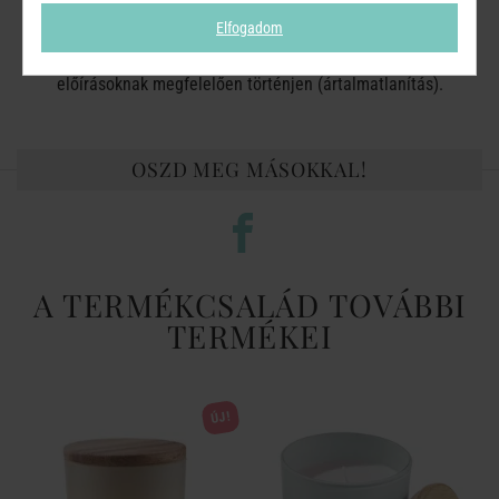
Tartsa hűvös helyen.
Elfogadom
A tartalom/edény elhelyezése a helyi / nemzeti / nemzetközi
előírásoknak megfelelően történjen (ártalmatlanítás).
OSZD MEG MÁSOKKAL!
A TERMÉKCSALÁD TOVÁBBI
TERMÉKEI
ÚJ!