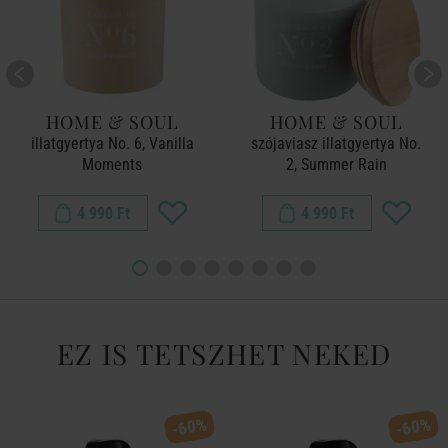
HOME & SOUL
HOME & SOUL
illatgyertya No. 6, Vanilla
szójaviasz illatgyertya No.
Moments
2, Summer Rain
4 990 Ft
4 990 Ft
EZ IS TETSZHET NEKED
-60%
-60%