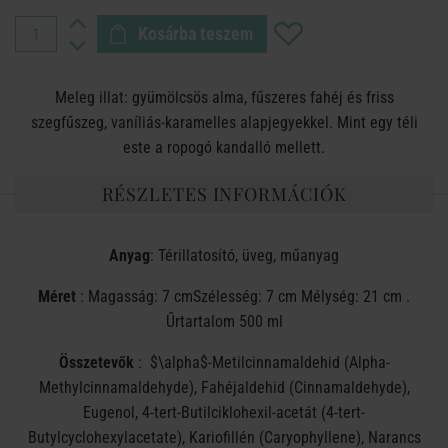
Kosárba teszem
Meleg illat: gyümölcsös alma, fűszeres fahéj és friss
szegfűszeg, vaníliás-karamelles alapjegyekkel. Mint egy téli
este a ropogó kandalló mellett.
RÉSZLETES INFORMÁCIÓK
Anyag
: Térillatosító, üveg, műanyag
Méret
: Magasság: 7 cmSzélesség: 7 cm Mélység: 21 cm .
Űrtartalom 500 ml
Összetevők
:
$\alpha$
-Metilcinnamaldehid (Alpha-
Methylcinnamaldehyde), Fahéjaldehid (Cinnamaldehyde),
Eugenol, 4-tert-Butilciklohexil-acetát (4-tert-
Butylcyclohexylacetate), Kariofillén (Caryophyllene), Narancs