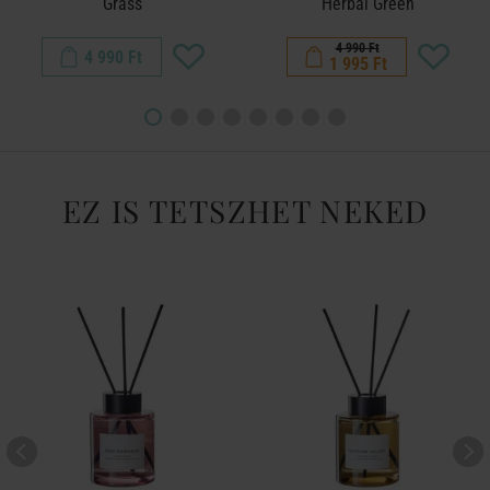
Grass
Herbal Green
4 990 Ft
4 990 Ft
1 995 Ft
EZ IS TETSZHET NEKED