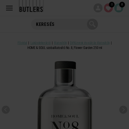
0
0
Főoldal
Lakásdekoráció
Illatosítók
Diffúzorok és pálcás illatosítók
HOME & SOUL szobaillatosító No. 8, Flower Garden 250 ml