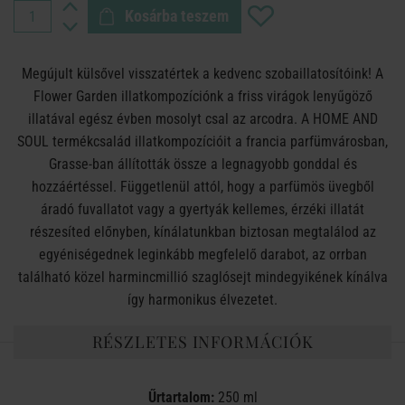
Kosárba teszem
Megújult külsővel visszatértek a kedvenc szobaillatosítóink! A
Flower Garden illatkompozíciónk a friss virágok lenyűgöző
illatával egész évben mosolyt csal az arcodra. A HOME AND
SOUL termékcsalád illatkompozícióit a francia parfümvárosban,
Grasse-ban állították össze a legnagyobb gonddal és
hozzáértéssel. Függetlenül attól, hogy a parfümös üvegből
áradó fuvallatot vagy a gyertyák kellemes, érzéki illatát
részesíted előnyben, kínálatunkban biztosan megtalálod az
egyéniségednek leginkább megfelelő darabot, az orrban
található közel harmincmillió szaglósejt mindegyikének kínálva
így harmonikus élvezetet.
RÉSZLETES INFORMÁCIÓK
Űrtartalom:
250 ml