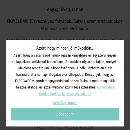
Anyag:
üveg, rattan
FIGYELEM
!: Tűzveszélyes folyadék. Súlyos szemirritációt okoz.
Ártalmas a vízi élővilágra.
Tartalmaz linalolt, benzil-szalicilátot, hexil-szalicilátot, (2E) - 2-
(fenil-metilidén) -oktanált, 2- (4-terc-butil-benzil) -
Azért, hogy minden jól működjön…
propionaldehidet.
Azért, hogy a vásárlásod nálunk igazán kényelmes és egyszerű legyen,
honlapunkon cookie-kat használunk. A cookie-k olyan kis fájlok, melyeket
A tartalmat / tartályt a helyi / regionális / nemzeti előírásoknak
ideiglenesen tárolunk a böngésződben. A nélkülözhetetlen sütik
megfelelően kell megsemmisíteni.
használatát a honlap látogatásával elfogadod. Köszönjük, hogy az
ELFOGADOM gomb megnyomásával hozzájárulsz a marketing sütik
Allergiás reakciót válthat ki.
használatához, és ezzel webáruházunk fejlesztéséhez.
Bővebben a
Cookie-król ide kattinva olvashatsz
A gyermekektől elzárva tartandó. Hőtől, forró felületektől,
Nem fogadom el
szikrától, nyílt lángtól és más gyújtóforrásoktól távol tartandó.
Elfogadom
OSZD MEG MÁSOKKAL!