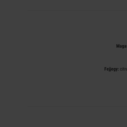
Maga
Fejjegy:
citr