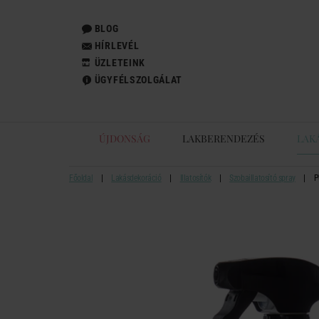
BLOG
HÍRLEVÉL
ÜZLETEINK
ÜGYFÉLSZOLGÁLAT
ÚJDONSÁG
LAKBERENDEZÉS
LAK
Főoldal
Lakásdekoráció
Illatosítók
Szobaillatosító spray
P