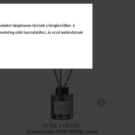
KEI
melyeket ideiglenesen tárolunk a böngésződben. A
arketing sütik használatához, és ezzel webáruházunk
PURE POETRY
P
W
szobaillatosító EARLY SPRING 300ml
szobaill