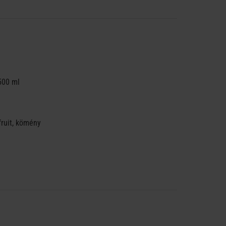
500 ml
fruit, kömény