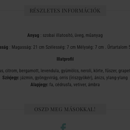
RÉSZLETES INFORMÁCIÓK
Anyag
: szobai illatosító, üveg, műanyag
sság
: Magasság: 21 cm Szélesség: 7 cm Mélység: 7 cm . Űrtartalom 
Illatprofil
us, citrom, bergamott, levendula, gyümölcs, neroli, körte, fűszer, grape
Szívjegy:
jázmin, gyöngyvirág, orris (íriszgyökér), ánizs, ylang-ylang
Alapjegy:
fa, cédrusfa, vetiver, ámbra
OSZD MEG MÁSOKKAL!