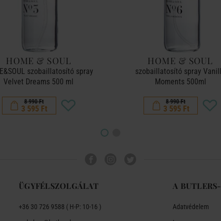
HOME & SOUL
HOME & SOUL
&SOUL szobaillatosító spray
szobaillatosító spray Vanil
Velvet Dreams 500 ml
Moments 500ml
8 990 Ft
8 990 Ft
3 595 Ft
3 595 Ft
ÜGYFÉLSZOLGÁLAT
A BUTLERS
+36 30 726 9588 ( H-P: 10-16 )
Adatvédelem