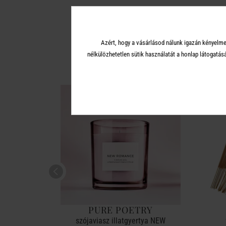
A 
Azért, hogy a vásárlásod nálunk igazán kényelme
nélkülözhetetlen sütik használatát a honlap látoga
RY
PURE POETRY
ROMANCE
szójaviasz illatgyertya NEW