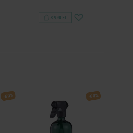
8 990 Ft
-60%
-60%