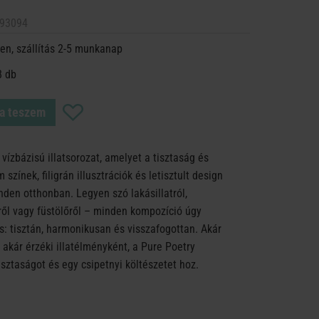
93094
en, szállítás 2-5 munkanap
8 db
a teszem
vízbázisú illatsorozat, amelyet a tisztaság és
színek, filigrán illusztrációk és letisztult design
inden otthonban. Legyen szó lakásillatról,
yről vagy füstölőről – minden kompozíció úgy
rs: tisztán, harmonikusan és visszafogottan. Akár
 akár érzéki illatélményként, a Pure Poetry
sztaságot és egy csipetnyi költészetet hoz.