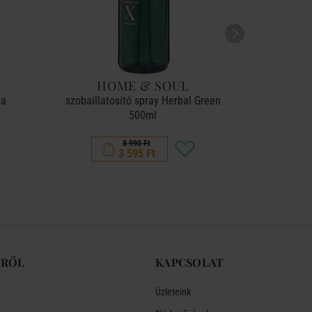
HOME & SOUL
P
la
szobaillatosító spray Herbal Green
szobaill
500ml
8 990 Ft
3 595 Ft
-RŐL
KAPCSOLAT
Üzleteink