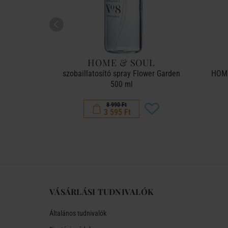
UL
HOME & SOUL
arm Winter
szobaillatosító spray Flower Garden
HOME
500 ml
8 990 Ft
3 595 Ft
VÁSÁRLÁSI TUDNIVALÓK
Általános tudnivalók