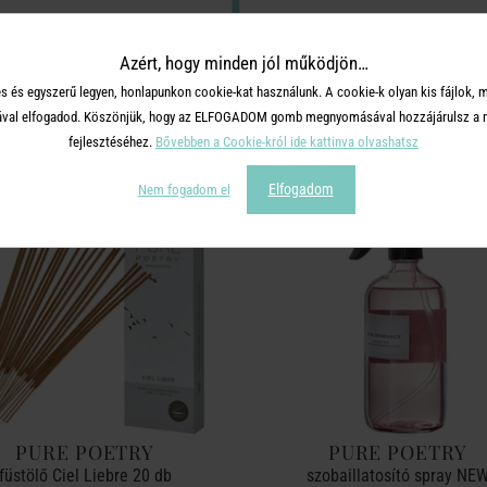
Azért, hogy minden jól működjön…
TERMÉKCSALÁD TOVÁBBI TERMÉ
s és egyszerű legyen, honlapunkon cookie-kat használunk. A cookie-k olyan kis fájlok, 
tásával elfogadod. Köszönjük, hogy az ELFOGADOM gomb megnyomásával hozzájárulsz a m
fejlesztéséhez.
Bővebben a Cookie-król ide kattinva olvashatsz
Elfogadom
Nem fogadom el
PURE POETRY
PURE POETRY
füstölő Ciel Liebre 20 db
szobaillatosító spray NE