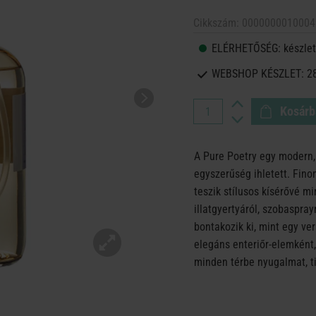
Cikkszám:
0000000010004
ELÉRHETŐSÉG:
készlet
WEBSHOP KÉSZLET:
2
Kosárb
A Pure Poetry egy modern, 
egyszerűség ihletett. Finom 
teszik stílusos kísérővé m
illatgyertyáról, szobaspra
bontakozik ki, mint egy ve
elegáns enteriőr-elemként,
minden térbe nyugalmat, ti