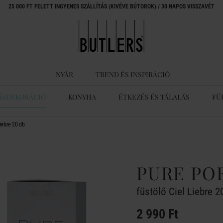
25 000 FT FELETT INGYENES SZÁLLÍTÁS (KIVÉVE BÚTOROK) / 30 NAPOS VISSZAVÉT
NYÁR
TREND ÉS INSPIRÁCIÓ
ÁSDEKORÁCIÓ
KONYHA
ÉTKEZÉS ÉS TÁLALÁS
FÜ
iebre 20 db
PURE PO
füstölő Ciel Liebre 2
2 990 Ft