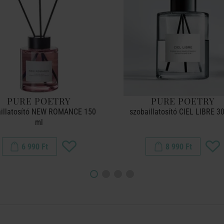
PURE POETRY
PURE POETRY
aillatosító NEW ROMANCE 150
szobaillatosító CIEL LIBRE 3
ml
6 990 Ft
8 990 Ft