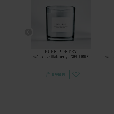
RY
PURE POETRY
RLY SPRING
szójaviasz illatgyertya CIEL LIBRE
szob
5 990 Ft