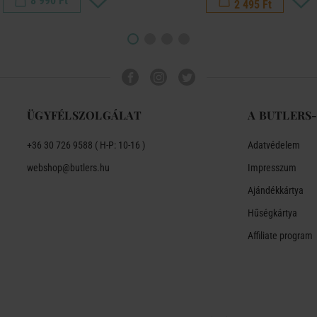
8 990 Ft
2 495 Ft
ÜGYFÉLSZOLGÁLAT
A BUTLERS
+36 30 726 9588 ( H-P: 10-16 )
Adatvédelem
webshop@butlers.hu
Impresszum
Ajándékkártya
Hűségkártya
Affiliate program