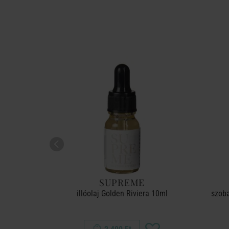
UL
SUPREME
lvet Dreams
illóolaj Golden Riviera 10ml
szoba