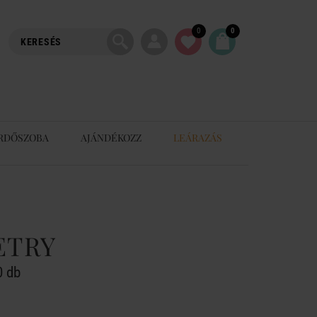
0
0
RDŐSZOBA
AJÁNDÉKOZZ
LEÁRAZÁS
ETRY
0 db