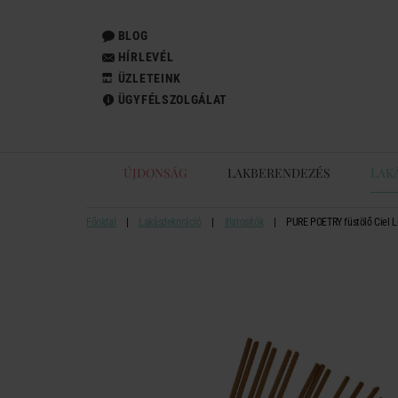
BLOG
HÍRLEVÉL
ÜZLETEINK
ÜGYFÉLSZOLGÁLAT
ÚJDONSÁG
LAKBERENDEZÉS
LAK
Főoldal
Lakásdekoráció
Illatosítók
PURE POETRY füstölő Ciel L