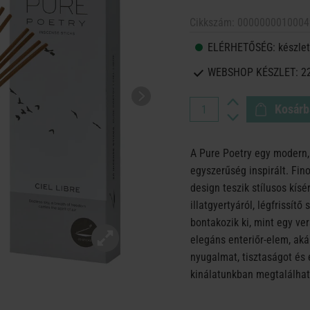
Cikkszám:
0000000010004
ELÉRHETŐSÉG:
készlet
WEBSHOP KÉSZLET:
2
Kosárb
A Pure Poetry egy modern, 
egyszerűség inspirált. Finom
design teszik stílusos kís
illatgyertyáról, légfrissít
bontakozik ki, mint egy ve
elegáns enteriőr‑elem, aká
nyugalmat, tisztaságot és 
kinálatunkban megtalálhat