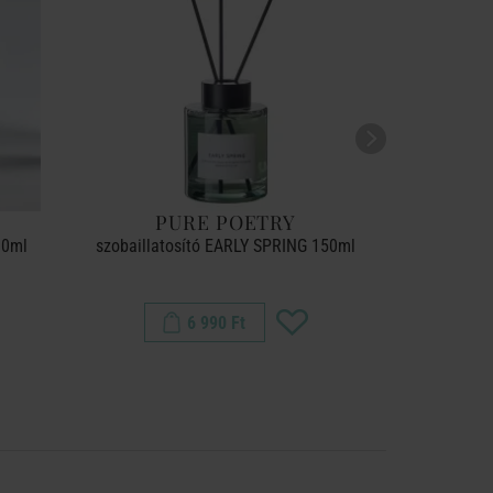
PURE POETRY
P
00ml
szobaillatosító EARLY SPRING 150ml
szobaillat
6 990 Ft