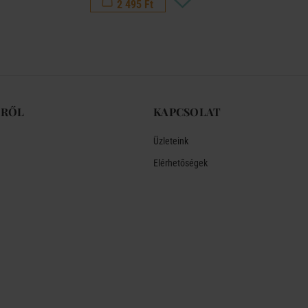
2 495 Ft
-RŐL
KAPCSOLAT
Üzleteink
Elérhetőségek