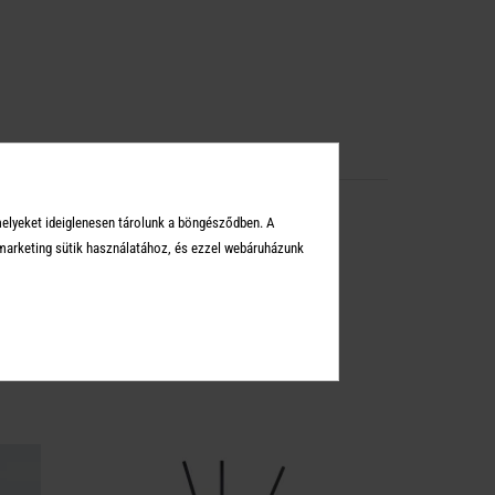
melyeket ideiglenesen tárolunk a böngésződben. A
arketing sütik használatához, és ezzel webáruházunk
KEI