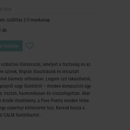
91804
en, szállítás 2-5 munkanap
2 db
a teszem
vízbázisú illatsorozat, amelyet a tisztaság és az
 színek, filigrán illusztrációk és letisztult
érővé bármely otthonban. Legyen szó lakásillatról,
ő sprayről vagy füstölőről – minden kompozíció úgy
rs: tisztán, harmonikusan és visszafogottan. Akár
r érzéki illatélmény, a Pure Poetry minden térbe
egy csipetnyi költészetet hoz. Keresd hozzá a
ó CALM füstölőtartót .