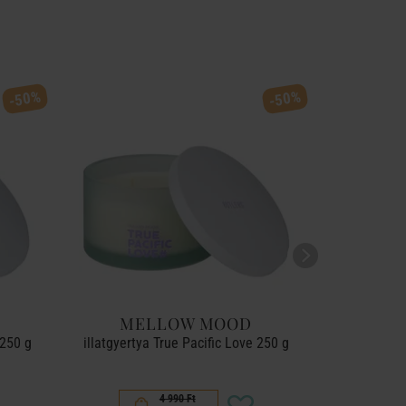
-50%
-50%
MELLOW MOOD
 250 g
illatgyertya True Pacific Love 250 g
szobaillat
4 990 Ft