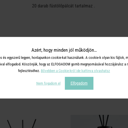
20 darab füstölőpálcát tartalmaz .
OSZD MEG MÁSOKKAL!
Azért, hogy minden jól működjön…
s és egyszerű legyen, honlapunkon cookie-kat használunk. A cookie-k olyan kis fájlok, 
tásával elfogadod. Köszönjük, hogy az ELFOGADOM gomb megnyomásával hozzájárulsz a m
fejlesztéséhez.
Bővebben a Cookie-król ide kattinva olvashatsz
Elfogadom
Nem fogadom el
TERMÉKCSALÁD TOVÁBBI TERMÉ