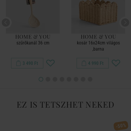
HOME & YOU
HOME & YOU
szűrőkanál 36 cm
kosár 16x24cm világos
,barna
3 490 Ft
4 990 Ft
EZ IS TETSZHET NEKED
-50%