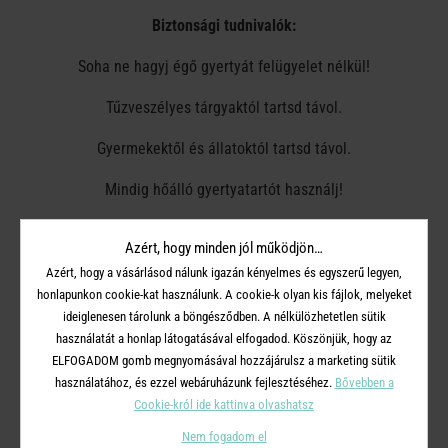
Biztonsági tudnivalók:
Soha ne hagyj égő gyertyát felügyelet nélkül!
Tűzveszélyes tárgyaktól tartsd távol.
Gyermekektől és állatoktól tartsd távol.
Mindig hőálló gyertyatartót használj!
A gyertyák legalább 7 cm-re legyenek egymástól.
Azért, hogy minden jól működjön…
Ne gyújtsd meg huzatban.
Azért, hogy a vásárlásod nálunk igazán kényelmes és egyszerű legyen,
honlapunkon cookie-kat használunk. A cookie-k olyan kis fájlok, melyeket
Ne tedd közvetlenül hőforrás közelébe.
ideiglenesen tárolunk a böngésződben. A nélkülözhetetlen sütik
használatát a honlap látogatásával elfogadod. Köszönjük, hogy az
A kanócot vágd vissza 1 cm-esre.
ELFOGADOM gomb megnyomásával hozzájárulsz a marketing sütik
használatához, és ezzel webáruházunk fejlesztéséhez.
Bővebben a
Mindig koppantót használj a gyertya eloltásához! Ne fújd el a
Cookie-król ide kattinva olvashatsz
lángot.
Nem fogadom el