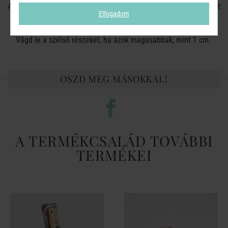
A gyertyaviaszt tartsd tisztán a szennyeződésektől és a használt
Elfogadom
gyufáktól!
Vágd le a szélső részeket, ha azok magasabbak, mint 1 cm.
OSZD MEG MÁSOKKAL!
A TERMÉKCSALÁD TOVÁBBI
TERMÉKEI