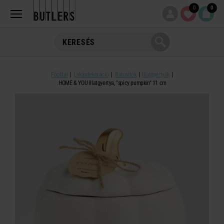
0
0
Főoldal
Lakásdekoráció
Illatosítók
Illatgyertyák
HOME & YOU illatgyertya, "spicy pumpkin" 11 cm