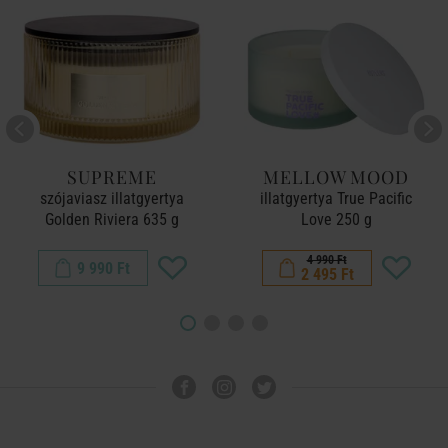
SUPREME
MELLOW MOOD
szójaviasz illatgyertya
illatgyertya True Pacific
Golden Riviera 635 g
Love 250 g
4 990 Ft
9 990 Ft
2 495 Ft