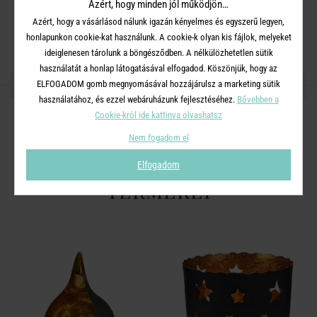
Azért, hogy minden jól működjön…
Azért, hogy a vásárlásod nálunk igazán kényelmes és egyszerű legyen,
honlapunkon cookie-kat használunk. A cookie-k olyan kis fájlok, melyeket
ideiglenesen tárolunk a böngésződben. A nélkülözhetetlen sütik
használatát a honlap látogatásával elfogadod. Köszönjük, hogy az
OSZD MEG MÁSOKKAL!
ELFOGADOM gomb megnyomásával hozzájárulsz a marketing sütik
használatához, és ezzel webáruházunk fejlesztéséhez.
Bővebben a
Cookie-król ide kattinva olvashatsz
Nem fogadom el
A TERMÉKCSALÁD TOVÁBBI
Elfogadom
TERMÉKEI