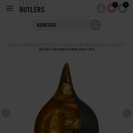
0
0
Főoldal
Lakásdekoráció
Gyertyák és gyertyatartók
Gyertyatartók és mécsestartók
DELIGHT mécsestartó fekete arany 15cm