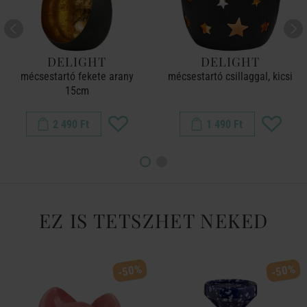
DELIGHT
DELIGHT
mécsestartó fekete arany
mécsestartó csillaggal, kicsi
15cm
2 490 Ft
1 490 Ft
EZ IS TETSZHET NEKED
-50%
-50%