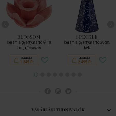
BLOSSOM
SPECKLE
kerámia gyertyatartó Ø 10
kerámia gyertyatartó 20cm,
cm , rózsaszín
kék
2 490 Ft
4 990 Ft
1 245 Ft
2 495 Ft
VÁSÁRLÁSI TUDNIVALÓK