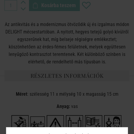
Kosárba teszem
Az antikvitás és a modernizmus ötvöződik új és izgalmas módon
DELIGHT mécsestartóban. A nyitott, hegyes tetejű golyó kívülről
egyszerűnek hat, míg belseje régiségre emlékeztet;
köszönhetően az érdes-fémes felületnek, melyek együttesen
lenyűgöző kontrasztot teremtenek. Két különböző színben is
elérhető, de rendelhető más típusban is.
RÉSZLETES INFORMÁCIÓK
Méret
: szélesség 11 x mélység 10 x magasság 15 cm
Anyag:
vas