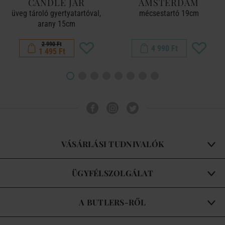
CANDLE JAR
AMSTERDAM
üveg tároló gyertyatartóval,
mécsestartó 19cm
arany 15cm
2 990 Ft
4 990 Ft
1 495 Ft
VÁSÁRLÁSI TUDNIVALÓK
ÜGYFÉLSZOLGÁLAT
A BUTLERS-RŐL