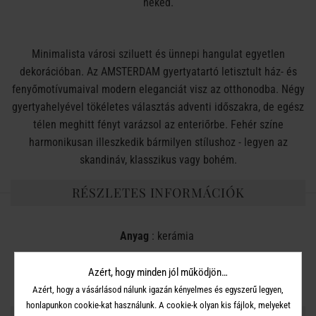
neked.
Minimalista városi sziluett és ünnepi hangulat egyetlen
dekorációban. Az AMSTERDAM gyertyatartó letisztult ház- és
fenyőmotívumaival modern eleganciát visz az otthonodba. Négy
gyertyahelyével tökéletes választás adventi időszakra, de egész
télen meghitt fényt varázsol az enteriőrbe. Fehér színe
harmonikusan illeszkedik bármilyen stílushoz - legyen az
skandináv, klasszikus vagy bohém.
RÉSZLETES INFORMÁCIÓK
Anyag
: kerámia
Méret
: 34 cm
Azért, hogy minden jól működjön…
Azért, hogy a vásárlásod nálunk igazán kényelmes és egyszerű legyen,
honlapunkon cookie-kat használunk. A cookie-k olyan kis fájlok, melyeket