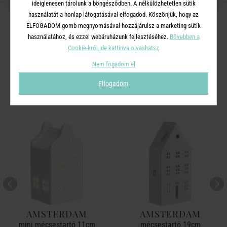
OSZD MEG MÁSOKKAL!
ideiglenesen tárolunk a böngésződben. A nélkülözhetetlen sütik
használatát a honlap látogatásával elfogadod. Köszönjük, hogy az
ELFOGADOM gomb megnyomásával hozzájárulsz a marketing sütik
használatához, és ezzel webáruházunk fejlesztéséhez.
Bővebben a
Cookie-król ide kattinva olvashatsz
A TERMÉKCSALÁD TOVÁBBI
Nem fogadom el
TERMÉKEI
Elfogadom
AMSTERDAM
AMSTERDAM
mini mécsestartó 11cm
mécsestartó 19cm