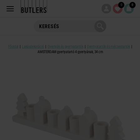
0
0
Főoldal
Lakásdekoráció
Gyertyák és gyertyatartók
Gyertyatartók és mécsestartók
AMSTERDAM gyertyatartó 4 gyertyának, 34 cm