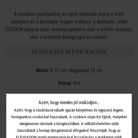
A pislákoló gyertyafény az egyik legszebb dolog a sötét
estékben és a borongós reggeli órákban: a dekoratív, fehér
COCOON lámpás igazi reménysugárként akár a terített asztalon,
akár a komódon beragyogja az estéket.
RÉSZLETES INFORMÁCIÓK
Méret:
Ø 21 cm, Magasság 25 cm
Anyag:
Vas
Azért, hogy minden jól működjön…
OSZD MEG MÁSOKKAL!
Azért, hogy a vásárlásod nálunk igazán kényelmes és egyszerű legyen,
honlapunkon cookie-kat használunk. A cookie-k olyan kis fájlok, melyeket
ideiglenesen tárolunk a böngésződben. A nélkülözhetetlen sütik
használatát a honlap látogatásával elfogadod. Köszönjük, hogy az
ELFOGADOM gomb megnyomásával hozzájárulsz a marketing sütik