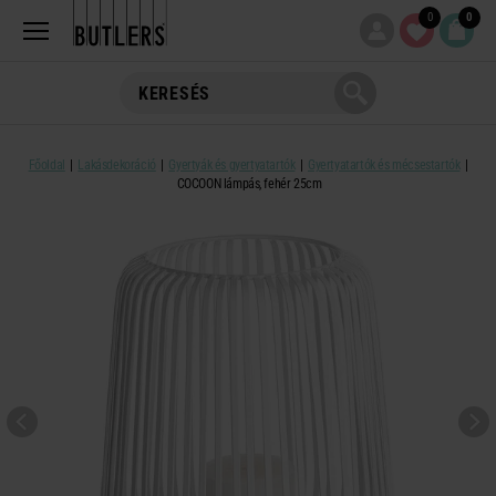
0
0
Főoldal
Lakásdekoráció
Gyertyák és gyertyatartók
Gyertyatartók és mécsestartók
COCOON lámpás, fehér 25cm