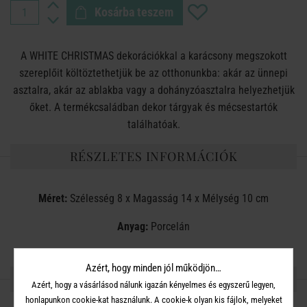
Kosárba teszem
A WHITE CHRISTMAS dekorációkkal a karácsony megszokott
szereplőit költöztethetjük be az otthonunkba: akár az ünnepi
asztalra, akár az ablakba vagy a dohányzóasztalra helyezhetjük
őket. A termékcsaládban dekor tárgyak és mécsestartók
találhatóak.
RÉSZLETES INFORMÁCIÓK
Méret:
Szélesség 8 x Magasság 14 x Mélység 10 cm
Anyag:
Porcelán
Azért, hogy minden jól működjön…
OSZD MEG MÁSOKKAL!
Azért, hogy a vásárlásod nálunk igazán kényelmes és egyszerű legyen,
honlapunkon cookie-kat használunk. A cookie-k olyan kis fájlok, melyeket