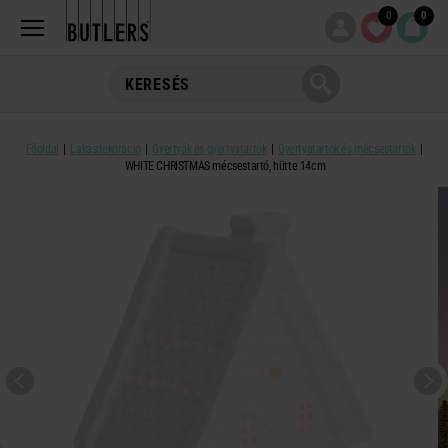
0
0
Főoldal
Lakásdekoráció
Gyertyák és gyertyatartók
Gyertyatartók és mécsestartók
WHITE CHRISTMAS mécsestartó, hütte 14cm