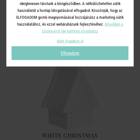
ideiglenesen tárolunk a böngésződben. A nélkülözhetetlen sütik
használatát a honlap látogatásával elfogadod. Köszönjük, hogy az
ELFOGADOM gomb megnyomásával hozzájárulsz a marketing sütik
A TERMÉKCSALÁD TOVÁBBI
használatához, és ezzel webáruházunk fejlesztéséhez.
Bővebben a
TERMÉKEI
Cookie-król ide kattinva olvashatsz
Nem fogadom el
Elfogadom
WHITE CHRISTMAS