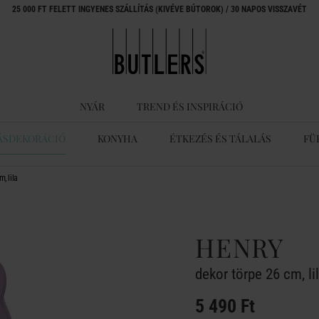
25 000 FT FELETT INGYENES SZÁLLÍTÁS (KIVÉVE BÚTOROK) / 30 NAPOS VISSZAVÉT
NYÁR
TREND ÉS INSPIRÁCIÓ
ÁSDEKORÁCIÓ
KONYHA
ÉTKEZÉS ÉS TÁLALÁS
FÜ
, lila
HENRY
dekor törpe 26 cm, li
5 490 Ft