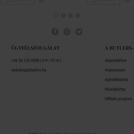
ÜGYFÉLSZOLGÁLAT
A BUTLERS
+36 30 726 9588 ( H-P: 10-16 )
Adatvédelem
webshop@butlers.hu
Impresszum
Ajándékkártya
Hűségkártya
Affiliate program