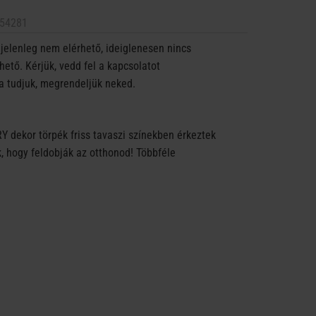
54281
jelenleg nem elérhető, ideiglenesen nincs
ető. Kérjük, vedd fel a kapcsolatot
a tudjuk, megrendeljük neked.
 dekor törpék friss tavaszi színekben érkeztek
, hogy feldobják az otthonod! Többféle