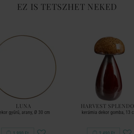
EZ IS TETSZHET NEKED
LUNA
HARVEST SPLEND
ekor gyűrű, arany, Ø 30 cm
kerámia dekor gomba, 13 
1 990 Ft
2 490 Ft