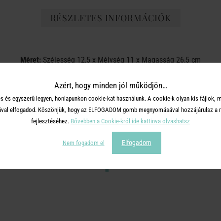
RÉSZLETES INFORMÁCIÓK
Méret:
Szélesség 12,5 x Mélység 11 x Magasság 26,5 cm
Anyag:
Kerámia
Azért, hogy minden jól működjön…
s és egyszerű legyen, honlapunkon cookie-kat használunk. A cookie-k olyan kis fájlok, 
tásával elfogadod. Köszönjük, hogy az ELFOGADOM gomb megnyomásával hozzájárulsz a m
fejlesztéséhez.
Bővebben a Cookie-król ide kattinva olvashatsz
OSZD MEG MÁSOKKAL!
Elfogadom
Nem fogadom el