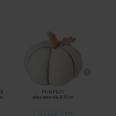
OR
PUMPKIN
FU
cm
plüss dekor tök, Ø 20 cm
filc dek
5 990 Ft