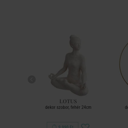
LOTUS
dekor szobor, fehér 24cm
d
9 990 Ft