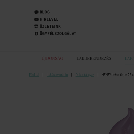
BLOG
HÍRLEVÉL
ÜZLETEINK
ÜGYFÉLSZOLGÁLAT
ÚJDONSÁG
LAKBERENDEZÉS
LAK
Főoldal
Lakásdekoráció
Dekor tárgyak
HENRY dekor törpe 26 cm