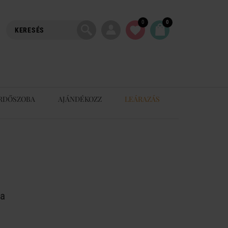
0
0
RDŐSZOBA
AJÁNDÉKOZZ
LEÁRAZÁS
la