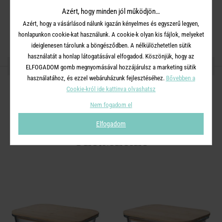
Azért, hogy minden jól működjön…
Mosogatógépben a tároló mosható, a bambusz fedél nem.
Azért, hogy a vásárlásod nálunk igazán kényelmes és egyszerű legyen,
Mikrohullámú sütőben nem használható.
honlapunkon cookie-kat használunk. A cookie-k olyan kis fájlok, melyeket
ideiglenesen tárolunk a böngésződben. A nélkülözhetetlen sütik
használatát a honlap látogatásával elfogadod. Köszönjük, hogy az
OSZD MEG MÁSOKKAL!
ELFOGADOM gomb megnyomásával hozzájárulsz a marketing sütik
használatához, és ezzel webáruházunk fejlesztéséhez.
Bővebben a
Cookie-król ide kattinva olvashatsz
Nem fogadom el
A TERMÉKCSALÁD TOVÁBBI
Elfogadom
TERMÉKEI