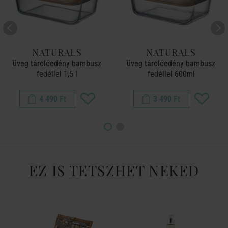
NATURALS
NATURALS
üveg tárolóedény bambusz
üveg tárolóedény bambusz
fedéllel 1,5 l
fedéllel 600ml
4 490 Ft
3 490 Ft
EZ IS TETSZHET NEKED