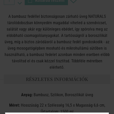
Kosárba teszem
A bambusz fedéllel biztonságosan zárható üveg NATURALS
tárolódobozban könnyedén magaddal viheted a szendvicset,
salátát vagy akár egy különleges ebédet, így spórolva meg az
eldobható csomagolóanyagokat. A tartósságról a boroszilikát
üveg, míg a biztos záródásról a bambusz fedél gondoskodik - az
üveg mosogatógépben mosható és mikrohullámú sütőben is
használható, a bambusz fedelet azonban minden esetben előbb
távolítsd el és csak kézzel tisztítsd. Többféle méretben
elérhető.
RÉSZLETES INFORMÁCIÓK
Anyag:
Bambusz, Szilikon, Boroszilikát üveg
Méret:
Hosszúság 22 x Szélesség 16,5 x Magasság 6,6 cm,
Űrtartalom: 1500 ml