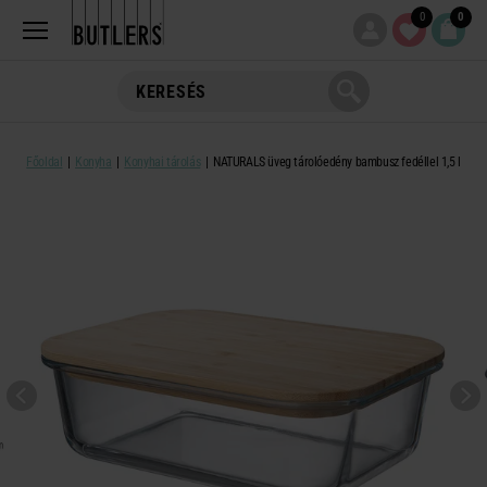
0
0
Főoldal
Konyha
Konyhai tárolás
NATURALS üveg tárolóedény bambusz fedéllel 1,5 l