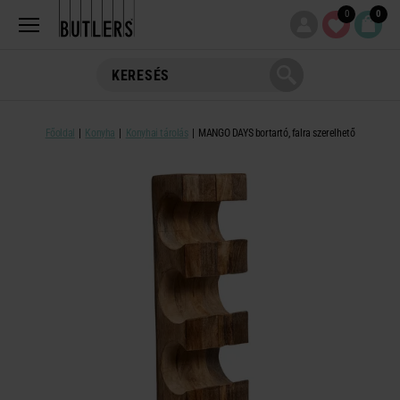
0
0
Főoldal
Konyha
Konyhai tárolás
MANGO DAYS bortartó, falra szerelhető