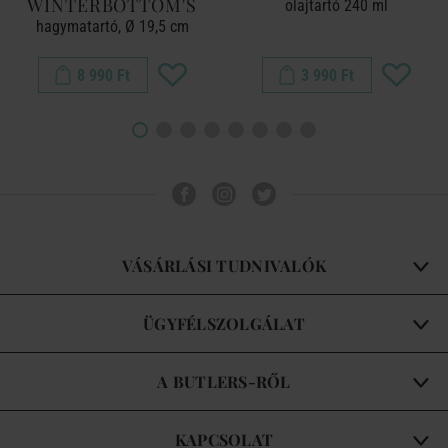
WINTERBOTTOM'S
olajtartó 240 ml
hagymatartó, Ø 19,5 cm
8 990 Ft
3 990 Ft
VÁSÁRLÁSI TUDNIVALÓK
ÜGYFÉLSZOLGÁLAT
A BUTLERS-RŐL
KAPCSOLAT