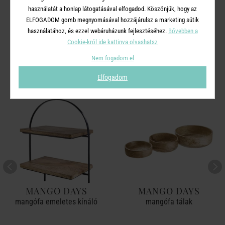
használatát a honlap látogatásával elfogadod. Köszönjük, hogy az
ELFOGADOM gomb megnyomásával hozzájárulsz a marketing sütik
használatához, és ezzel webáruházunk fejlesztéséhez.
Bővebben a
A TERMÉKCSALÁD TOVÁBBI
Cookie-król ide kattinva olvashatsz
TERMÉKEI
Nem fogadom el
Elfogadom
MANGO DAYS
MANGO DAYS
mangófa emeletes kínáló
mangófa tálak