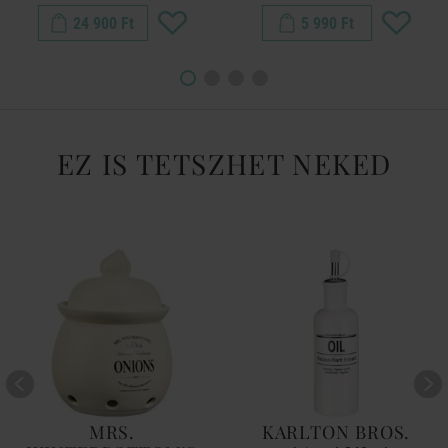
24 900 Ft
5 990 Ft
EZ IS TETSZHET NEKED
MRS.
KARLTON BROS.