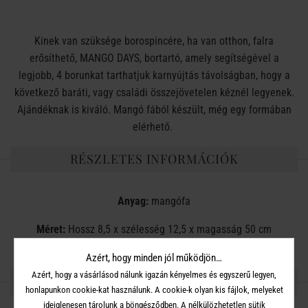
Kinek van szüksége borospincére, ha van otthon, falra
erősíthető, MANGO DAYS, bortartó, amely segítségével a
legjobb, 4 borunkat tarthatjuk karnyújtás távolságban, hogy a
következő baráti, vagy családi összejövetelen kéznél legyenek.
Ajándéknak is kiváló. Mangó fából készült, még egy formában
elérhető.
RÉSZLETES INFORMÁCIÓK
Anyag:
mangófa
Méret:
Hossz 8,5 x szélesség 12,5 x magasság 50 cm
Azért, hogy minden jól működjön…
Azért, hogy a vásárlásod nálunk igazán kényelmes és egyszerű legyen,
OSZD MEG MÁSOKKAL!
honlapunkon cookie-kat használunk. A cookie-k olyan kis fájlok, melyeket
ideiglenesen tárolunk a böngésződben. A nélkülözhetetlen sütik