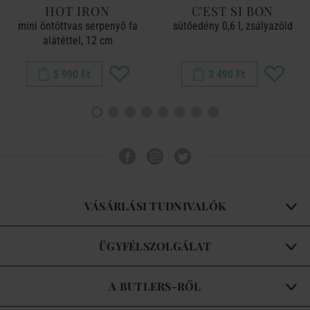
HOT IRON
C'EST SI BON
mini öntöttvas serpenyő fa
sütőedény 0,6 l, zsályazöld
alátéttel, 12 cm
5 990 Ft
3 490 Ft
VÁSÁRLÁSI TUDNIVALÓK
ÜGYFÉLSZOLGÁLAT
A BUTLERS-RŐL