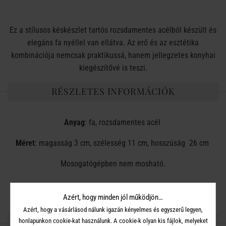
Ez a stílusos késkészlet tartós rozsdamentes acélból készült és
elegáns fa nyéllel van ellátva. Az erő és az esztétika
kombinációja nemcsak praktikussá, hanem jellegzetes konyhai
kiegészítővé is teszi.
RÉSZLETES INFORMÁCIÓK
Anyag
: fa, rozsdamentes acél
Méret
: magasság 3 cm, szélesség 11 cm, hosszúság 26 cm
Mosogatógépben nem mosható.
Azért, hogy minden jól működjön…
Azért, hogy a vásárlásod nálunk igazán kényelmes és egyszerű legyen,
honlapunkon cookie-kat használunk. A cookie-k olyan kis fájlok, melyeket
OSZD MEG MÁSOKKAL!