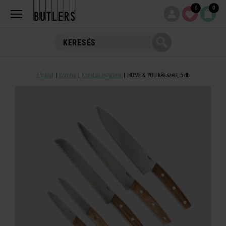
0
0
Főoldal
Konyha
Konyhai eszközök
HOME & YOU kés szett, 5 db