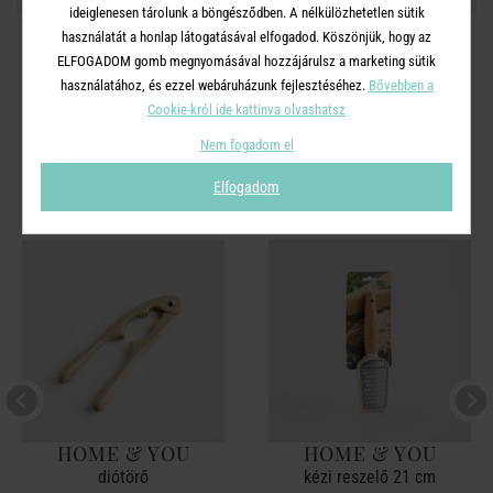
ideiglenesen tárolunk a böngésződben. A nélkülözhetetlen sütik
használatát a honlap látogatásával elfogadod. Köszönjük, hogy az
ELFOGADOM gomb megnyomásával hozzájárulsz a marketing sütik
használatához, és ezzel webáruházunk fejlesztéséhez.
Bővebben a
Cookie-król ide kattinva olvashatsz
A TERMÉKCSALÁD TOVÁBBI
Nem fogadom el
TERMÉKEI
Elfogadom
HOME & YOU
HOME & YOU
diótörő
kézi reszelő 21 cm