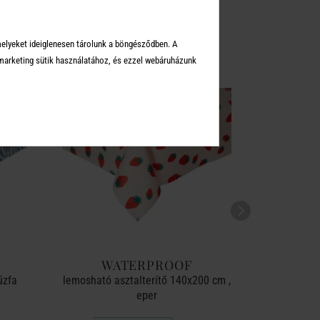
KEI
melyeket ideiglenesen tárolunk a böngésződben. A
arketing sütik használatához, és ezzel webáruházunk
WATERPROOF
W
űzfa
lemosható asztalterítő 140x200 cm ,
lemosható
eper