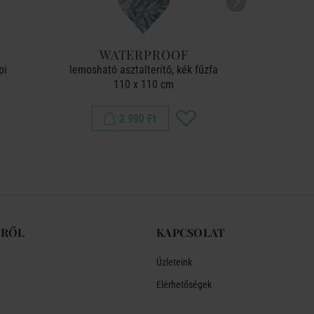
WATERPROOF
W
pi
lemosható asztalterítő, kék fűzfa
lemosható 
110 x 110 cm
2 990 Ft
-RŐL
KAPCSOLAT
Üzleteink
Elérhetőségek