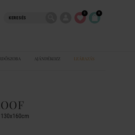
0
0
RDŐSZOBA
AJÁNDÉKOZZ
LEÁRAZÁS
ROOF
ös 130x160cm