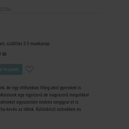
37350
en, szállítás 2-5 munkanap
0 db
a teszem
pek, de egy otthonban főleg ahol gyerekek is
 Mutatunk egy egyszerű de nagyszerű megoldást
déseket egyszerűen nedves ronggyal el is
, ha kevés az időnk. Különböző színekben és