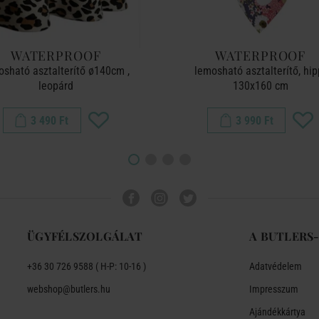
WATERPROOF
WATERPROOF
osható asztalterítő ø140cm ,
lemosható asztalterítő, hip
leopárd
130x160 cm
3 490 Ft
3 990 Ft
ÜGYFÉLSZOLGÁLAT
A BUTLERS
+36 30 726 9588 ( H-P: 10-16 )
Adatvédelem
webshop@butlers.hu
Impresszum
Ajándékkártya