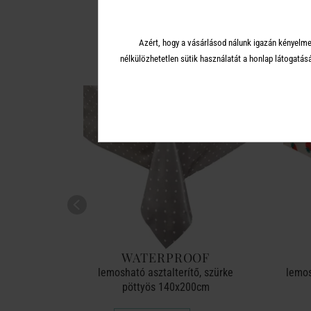
A 
Azért, hogy a vásárlásod nálunk igazán kényelme
nélkülözhetetlen sütik használatát a honlap látoga
OF
WATERPROOF
 Leo
lemosható asztalterítő, szürke
lemos
pöttyös 140x200cm