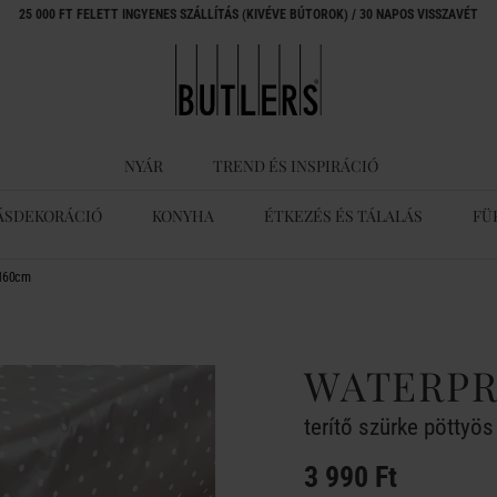
25 000 FT FELETT INGYENES SZÁLLÍTÁS (KIVÉVE BÚTOROK) / 30 NAPOS VISSZAVÉT
NYÁR
TREND ÉS INSPIRÁCIÓ
ÁSDEKORÁCIÓ
KONYHA
ÉTKEZÉS ÉS TÁLALÁS
FÜ
x160cm
WATERP
terítő szürke pötty
3 990 Ft