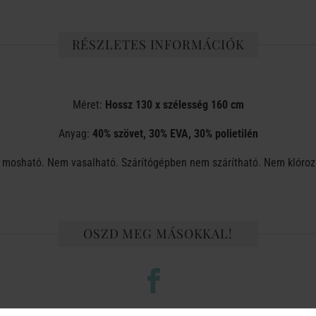
RÉSZLETES INFORMÁCIÓK
Méret:
Hossz 130 x szélesség 160 cm
Anyag:
40% szövet, 30% EVA, 30% polietilén
mosható. Nem vasalható. Szárítógépben nem szárítható. Nem klóroz
OSZD MEG MÁSOKKAL!