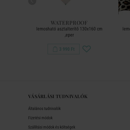
OF
WATERPROOF
140x200cm,
lemosható asztalterítő 130x160 cm
lem
ös
,eper
3 990 Ft
VÁSÁRLÁSI TUDNIVALÓK
Általános tudnivalók
Fizetési módok
Szállítási módok és költségek