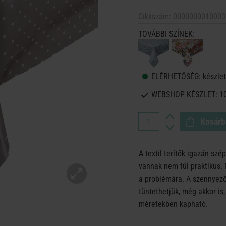
Cikkszám:
0000000010003
TOVÁBBI SZÍNEK:
ELÉRHETŐSÉG:
készlet
WEBSHOP KÉSZLET:
1
Kosárb
A textil terítők igazán szé
vannak nem túl praktikus.
a problémára. A szennyező
tüntethetjük, még akkor is
méretekben kapható.