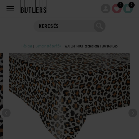
0
0
Főoldal
Lemosható terítők
WATERPROOF tablecloth 130x160 Leo