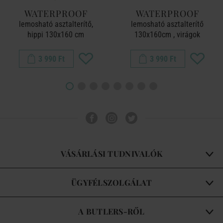
WATERPROOF
WATERPROOF
lemosható asztalterítő,
lemosható asztalterítő
hippi 130x160 cm
130x160cm , virágok
3 990 Ft
3 990 Ft
VÁSÁRLÁSI TUDNIVALÓK
ÜGYFÉLSZOLGÁLAT
A BUTLERS-RŐL