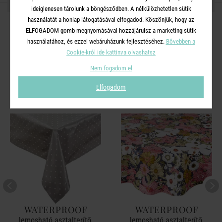
OSZD MEG MÁSOKKAL!
ideiglenesen tárolunk a böngésződben. A nélkülözhetetlen sütik
használatát a honlap látogatásával elfogadod. Köszönjük, hogy az
ELFOGADOM gomb megnyomásával hozzájárulsz a marketing sütik
használatához, és ezzel webáruházunk fejlesztéséhez.
Bővebben a
Cookie-król ide kattinva olvashatsz
A TERMÉKCSALÁD TOVÁBBI
Nem fogadom el
TERMÉKEI
Elfogadom
WATERPROOF
WATERPROOF
lemosható asztalterítő,
lemosható asztalterítő,