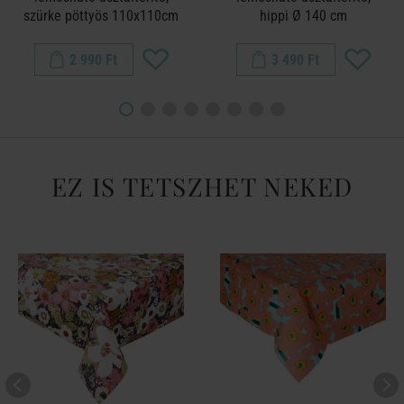
szürke pöttyös 110x110cm
hippi Ø 140 cm
2 990 Ft
3 490 Ft
EZ IS TETSZHET NEKED