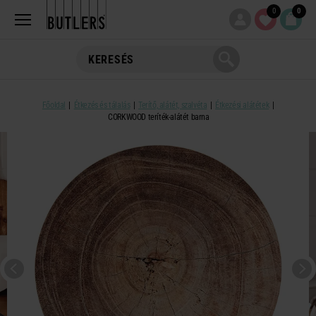
0
0
Főoldal
Étkezés és tálalás
Terítő, alátét, szalvéta
Étkezési alátétek
CORKWOOD teríték-alátét barna