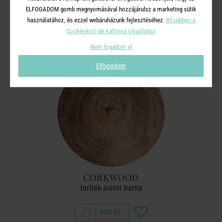
A TERMÉKCSALÁD TOVÁBBI
ELFOGADOM gomb megnyomásával hozzájárulsz a marketing sütik
TERMÉKEI
használatához, és ezzel webáruházunk fejlesztéséhez.
Bővebben a
Cookie-król ide kattinva olvashatsz
Nem fogadom el
Elfogadom
CORKWOOD
teríték-alátét barna
1 990 Ft