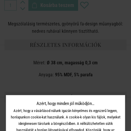
Kosárba teszem
Megszólalásig természetes, gyönyörű fa-design műanyagból:
nedves ruhával könnyen tisztítható.
RÉSZLETES INFORMÁCIÓK
Méret:
Ø 38 cm, magasság 0,3 cm
Anyaga:
95% MDF, 5% parafa
OSZD MEG MÁSOKKAL!
Azért, hogy minden jól működjön…
Azért, hogy a vásárlásod nálunk igazán kényelmes és egyszerű legyen,
honlapunkon cookie-kat használunk. A cookie-k olyan kis fájlok, melyeket
ideiglenesen tárolunk a böngésződben. A nélkülözhetetlen sütik
használatát a honlap látogatásával elfogadod. Köszönjük, hogy az