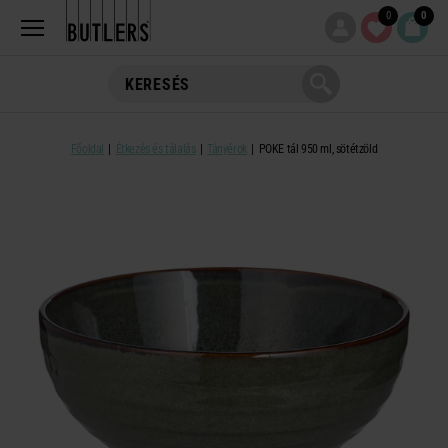
0
0
Főoldal
Étkezés és tálalás
Tányérok
POKE tál 950 ml, sötétzöld