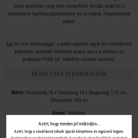
nincs készleten vagy nem rendelhető. Kérjük, vedd fel a
kapcsolatot ügyfélszolgálatunkkal és ha tudjuk, megrendeljük
neked.
Egy tál tele finomsággal: a poké napjaink egyik újra felfedezett
kedvence, melynek tökéletes alapot ad ez a stílusos és
praktikus POKE tál. Többféle színben elérhető.
RÉSZLETES INFORMÁCIÓK
Méret:
Hosszúság 18 x Szélesség 18 x Magasság 7,10 cm,
Űrtartalom: 950 ml
Anyag
: kőedény
Azért, hogy minden jól működjön…
Azért, hogy a vásárlásod nálunk igazán kényelmes és egyszerű legyen,