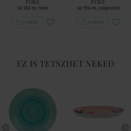
POKE
POKE
tál 950 ml, fehér
tál 950 ml, világoszöld
3 490 Ft
3 490 Ft
EZ IS TETSZHET NEKED