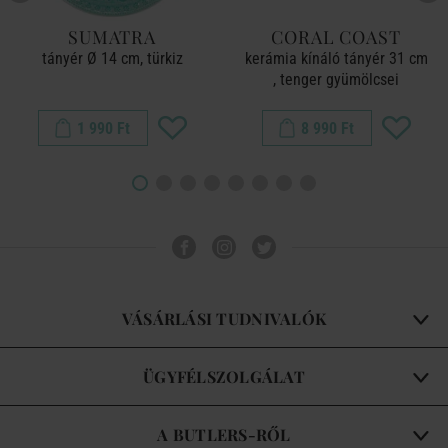
SUMATRA
CORAL COAST
tányér Ø 14 cm, türkiz
kerámia kínáló tányér 31 cm
, tenger gyümölcsei
1 990 Ft
8 990 Ft
VÁSÁRLÁSI TUDNIVALÓK
ÜGYFÉLSZOLGÁLAT
A BUTLERS-RŐL