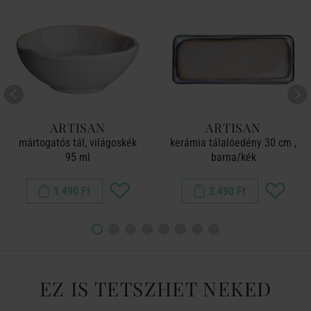
ARTISAN
ARTISAN
mártogatós tál, világoskék
kerámia tálalóedény 30 cm ,
95 ml
barna/kék
1 490 Ft
3 490 Ft
EZ IS TETSZHET NEKED