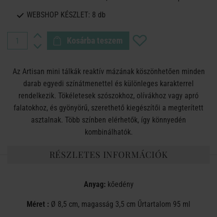
WEBSHOP KÉSZLET:
8 db
Kosárba teszem
Az Artisan mini tálkák reaktív mázának köszönhetően minden
darab egyedi színátmenettel és különleges karakterrel
rendelkezik. Tökéletesek szószokhoz, olívákhoz vagy apró
falatokhoz, és gyönyörű, szerethető kiegészítői a megterített
asztalnak. Több színben elérhetők, így könnyedén
kombinálhatók.
RÉSZLETES INFORMÁCIÓK
Anyag:
kőedény
Méret :
Ø 8,5 cm, magasság 3,5 cm Űrtartalom 95 ml