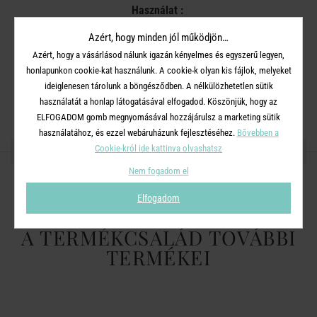
Használat :
Azért, hogy minden jól működjön…
Mikrohullámú sütőben használható
Azért, hogy a vásárlásod nálunk igazán kényelmes és egyszerű legyen,
Mosogatógépben tisztítható
honlapunkon cookie-kat használunk. A cookie-k olyan kis fájlok, melyeket
ideiglenesen tárolunk a böngésződben. A nélkülözhetetlen sütik
használatát a honlap látogatásával elfogadod. Köszönjük, hogy az
ELFOGADOM gomb megnyomásával hozzájárulsz a marketing sütik
használatához, és ezzel webáruházunk fejlesztéséhez.
Bővebben a
OSZD MEG MÁSOKKAL!
Cookie-król ide kattinva olvashatsz
Nem fogadom el
Elfogadom
A TERMÉKCSALÁD TOVÁBBI
TERMÉKEI