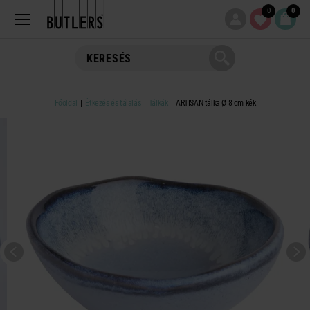
0
0
Főoldal
Étkezés és tálalás
Tálkák
ARTISAN tálka Ø 8 cm kék