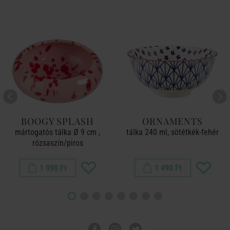
BOOGY SPLASH
ORNAMENTS
mártogatós tálka Ø 9 cm ,
tálka 240 ml, sötétkék-fehér
rózsaszín/piros
1 990 Ft
1 490 Ft