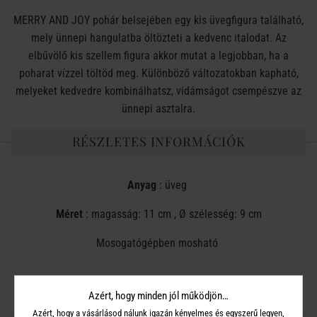
MERRY AND JOY pohár belsejében egy kis üvegfigura található,
mely ünnepi hangulatba öltözteti a kedvenc italodat. Az
elbűvölő kis szellem figura akkor mutat a legjobban, ha a
poharat vízzel töltöd meg. Különböző változatokban kapható,
melyeket kedvedre kombinálhatsz, vidámságot csempészve az
ünnepi asztalra.
RÉSZLETES INFORMÁCIÓK
Anyag
: üveg
Méret
: magasság: 11 cm , Ø szélesség: 9 cm
Mosogatógépben mosható
Azért, hogy minden jól működjön…
Azért, hogy a vásárlásod nálunk igazán kényelmes és egyszerű legyen,