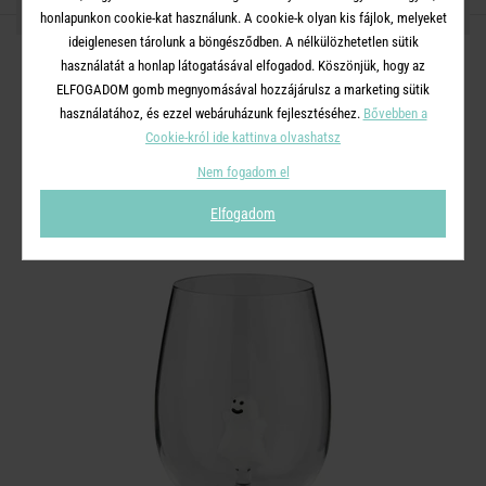
OSZD MEG MÁSOKKAL!
honlapunkon cookie-kat használunk. A cookie-k olyan kis fájlok, melyeket
ideiglenesen tárolunk a böngésződben. A nélkülözhetetlen sütik
használatát a honlap látogatásával elfogadod. Köszönjük, hogy az
ELFOGADOM gomb megnyomásával hozzájárulsz a marketing sütik
használatához, és ezzel webáruházunk fejlesztéséhez.
Bővebben a
A TERMÉKCSALÁD TOVÁBBI
Cookie-król ide kattinva olvashatsz
TERMÉKEI
Nem fogadom el
Elfogadom