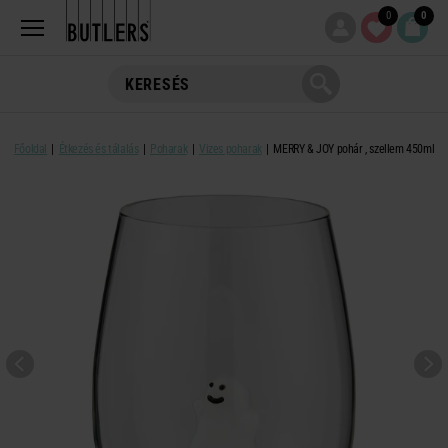
0
0
Főoldal
Étkezés és tálalás
Poharak
Vizes poharak
MERRY & JOY pohár , szellem 450ml