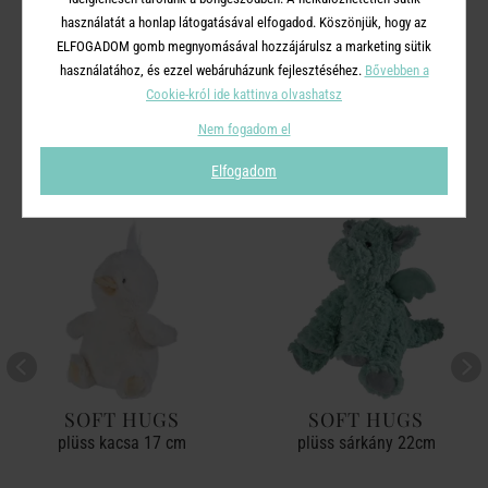
használatát a honlap látogatásával elfogadod. Köszönjük, hogy az
ELFOGADOM gomb megnyomásával hozzájárulsz a marketing sütik
használatához, és ezzel webáruházunk fejlesztéséhez.
Bővebben a
A TERMÉKCSALÁD TOVÁBBI
Cookie-król ide kattinva olvashatsz
TERMÉKEI
Nem fogadom el
Elfogadom
SOFT HUGS
SOFT HUGS
plüss kacsa 17 cm
plüss sárkány 22cm