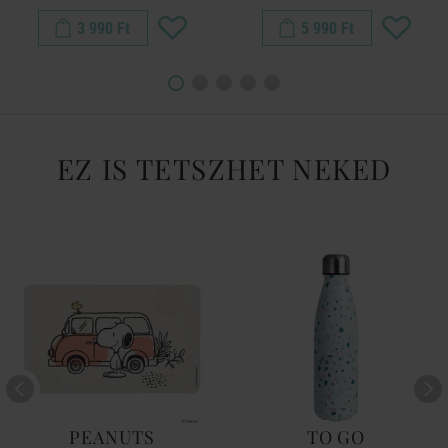
3 990 Ft
5 990 Ft
EZ IS TETSZHET NEKED
PEANUTS
TO GO