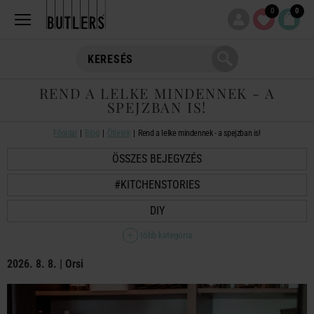
0
0
REND A LELKE MINDENNEK - A
SPEJZBAN IS!
Főoldal
Blog
Ötletek
Rend a lelke mindennek - a spejzban is!
ÖSSZES BEJEGYZÉS
#KITCHENSTORIES
DIY
több kategória
2026. 8. 8. | Orsi