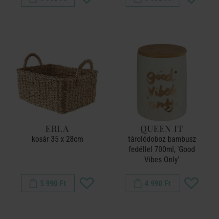
ERLA
QUEEN IT
kosár 35 x 28cm
tárolódoboz bambusz
fedéllel 700ml, 'Good
Vibes Only'
5 990 Ft
4 990 Ft