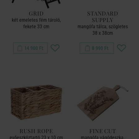
GRID
STANDARD
SUPPLY
két emeletes fém tároló,
fekete 33 cm
mangófa tálca, szögletes
38 x 38cm
14 900 Ft
8 990 Ft
RUSH ROPE
FINE CUT
evőeszköztartó 23 x 10 cm
mangófa vágódeszka,