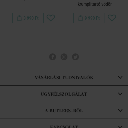
krumplitartó vödör
3 990 Ft
9 990 Ft
VÁSÁRLÁSI TUDNIVALÓK
ÜGYFÉLSZOLGÁLAT
A BUTLERS-RŐL
KAPCSOLAT