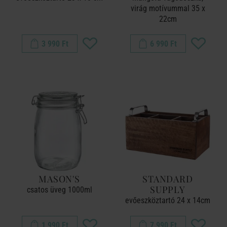
virág motívummal 35 x
22cm
3 990 Ft
6 990 Ft
MASON'S
STANDARD
SUPPLY
csatos üveg 1000ml
evőeszköztartó 24 x 14cm
1 990 Ft
7 990 Ft