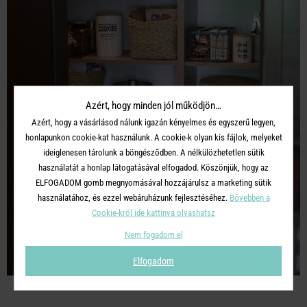
Azért, hogy minden jól működjön…
Azért, hogy a vásárlásod nálunk igazán kényelmes és egyszerű legyen,
honlapunkon cookie-kat használunk. A cookie-k olyan kis fájlok, melyeket
ideiglenesen tárolunk a böngésződben. A nélkülözhetetlen sütik
használatát a honlap látogatásával elfogadod. Köszönjük, hogy az
ELFOGADOM gomb megnyomásával hozzájárulsz a marketing sütik
használatához, és ezzel webáruházunk fejlesztéséhez.
Bővebben a
Cookie-król ide kattinva olvashatsz
Nem fogadom el
Elfogadom