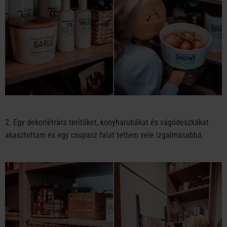
2. Egy dekorlétrára terítőket, konyharuhákat és vágódeszkákat
akasztottam és egy csupasz falat tettem vele izgalmasabbá.