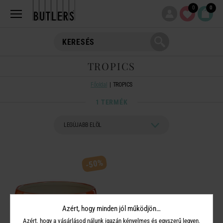
0
0
TROPICS
Főoldal
TROPICS
1 TERMÉK
-50%
Azért, hogy minden jól működjön…
Azért, hogy a vásárlásod nálunk igazán kényelmes és egyszerű legyen,