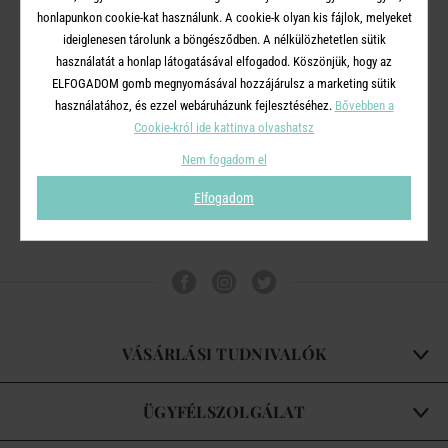
honlapunkon cookie-kat használunk. A cookie-k olyan kis fájlok, melyeket
ideiglenesen tárolunk a böngésződben. A nélkülözhetetlen sütik
használatát a honlap látogatásával elfogadod. Köszönjük, hogy az
TROPICS
ELFOGADOM gomb megnyomásával hozzájárulsz a marketing sütik
kaspó Ø18cm , papagáj
használatához, és ezzel webáruházunk fejlesztéséhez.
Bővebben a
Cookie-król ide kattinva olvashatsz
4 990 Ft
2 495 Ft
Nem fogadom el
Elfogadom
VÁSÁRLÁSI TUDNIVALÓK
ÜGYFÉLSZOLGÁLAT